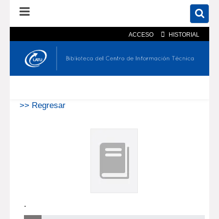
ACCESO
HISTORIAL
En el catálogo
En el sitio
Búsqueda avanzada
>> Regresar
.