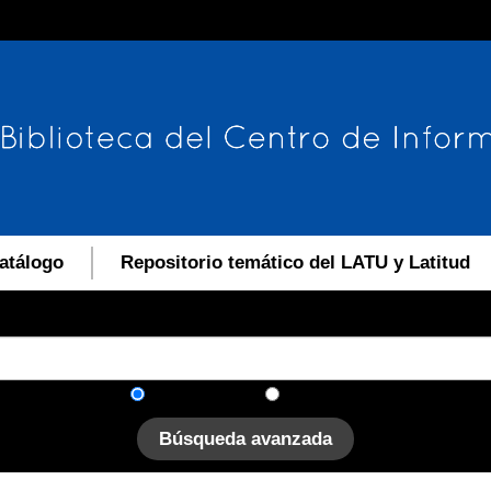
atálogo
Repositorio temático del LATU y Latitud
En el catálogo
En el sitio
Búsqueda avanzada