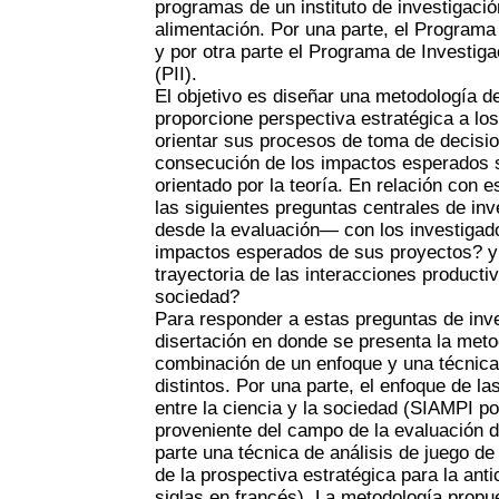
programas de un instituto de investigaci
alimentación. Por una parte, el Programa
y por otra parte el Programa de Investiga
(PII).
El objetivo es diseñar una metodología d
proporcione perspectiva estratégica a lo
orientar sus procesos de toma de decisio
consecución de los impactos esperados 
orientado por la teoría. En relación con e
las siguientes preguntas centrales de in
desde la evaluación— con los investigad
impactos esperados de sus proyectos? y 
trayectoria de las interacciones productiv
sociedad?
Para responder a estas preguntas de inv
disertación en donde se presenta la metod
combinación de un enfoque y una técnic
distintos. Por una parte, el enfoque de l
entre la ciencia y la sociedad (SIAMPI po
proveniente del campo de la evaluación d
parte una técnica de análisis de juego d
de la prospectiva estratégica para la a
siglas en francés). La metodología prop