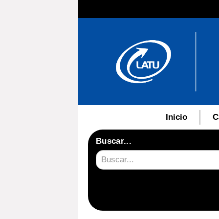
Inicio
C
Buscar...