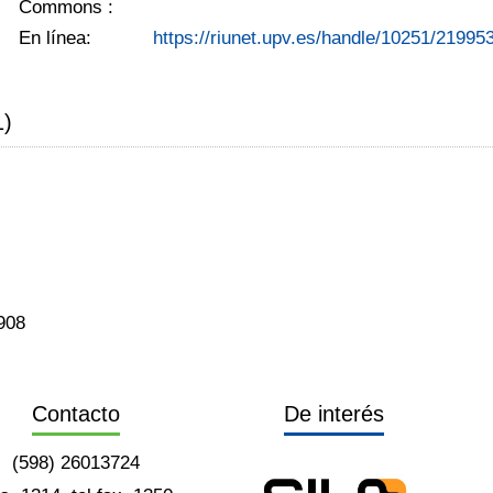
Commons :
En línea:
https://riunet.upv.es/handle/10251/21995
1)
908
Contacto
De interés
(598) 26013724