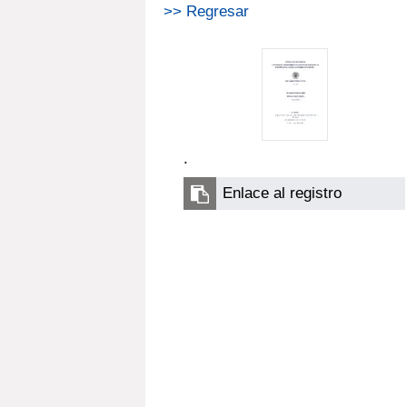
>> Regresar
.
Enlace al registro