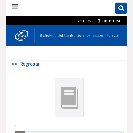
ACCESO
HISTORIAL
En el catálogo
En el sitio
Búsqueda avanzada
>> Regresar
.