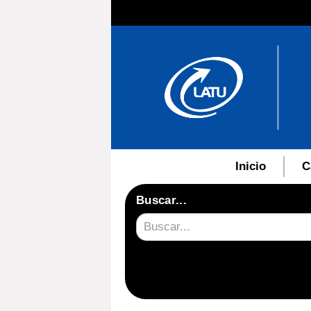
Inicio
C
Buscar...