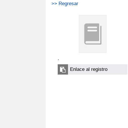
>> Regresar
.
Enlace al registro