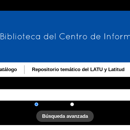
atálogo
Repositorio temático del LATU y Latitud
En el catálogo
En el sitio
Búsqueda avanzada