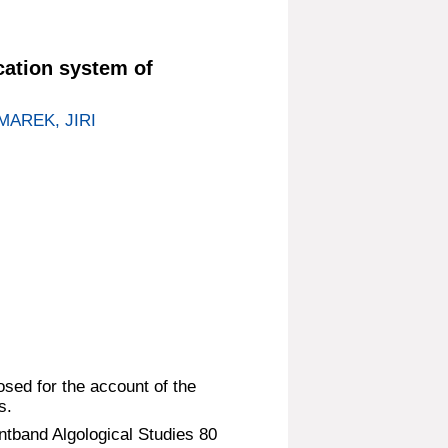
cation system of
MAREK, JIRI
osed for the account of the
s.
ntband Algological Studies 80