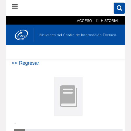
ACCESO
HISTORIAL
En el catálogo
En el sitio
Búsqueda avanzada
>> Regresar
.