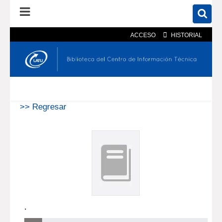
ACCESO
HISTORIAL
En el catálogo
En el sitio
Búsqueda avanzada
>> Regresar
.