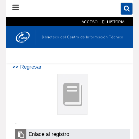
ACCESO
HISTORIAL
En el catálogo
En el sitio
Búsqueda avanzada
>> Regresar
.
Enlace al registro