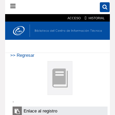
ACCESO
HISTORIAL
En el catálogo
En el sitio
Búsqueda avanzada
>> Regresar
.
Enlace al registro