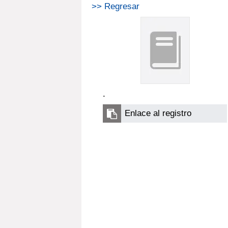
>> Regresar
.
Enlace al registro