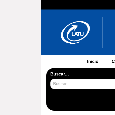
Inicio
C
Buscar...