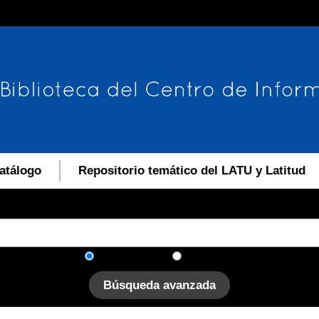
atálogo
Repositorio temático del LATU y Latitud
En el catálogo
En el sitio
Búsqueda avanzada