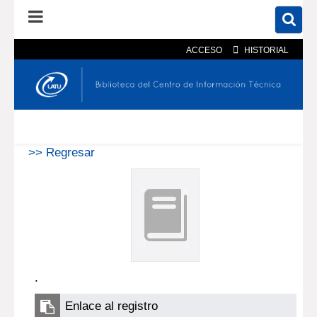
ACCESO
HISTORIAL
En el catálogo
En el sitio
Búsqueda avanzada
>> Regresar
.
Enlace al registro