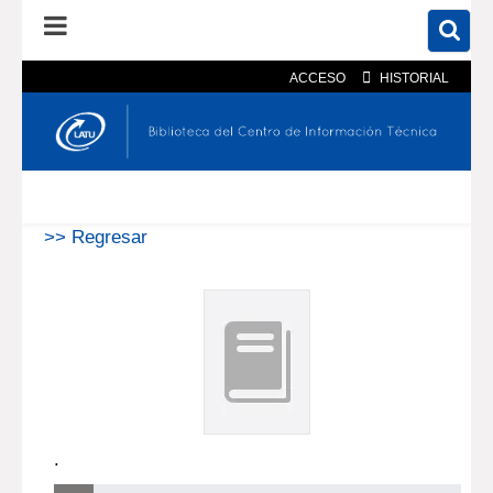
ACCESO
HISTORIAL
En el catálogo
En el sitio
Búsqueda avanzada
>> Regresar
.