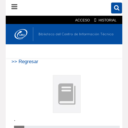
ACCESO
HISTORIAL
En el catálogo
En el sitio
Búsqueda avanzada
>> Regresar
.