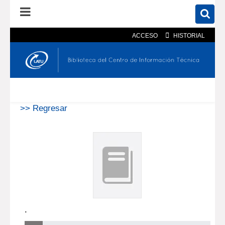
ACCESO
HISTORIAL
En el catálogo
En el sitio
Búsqueda avanzada
>> Regresar
.