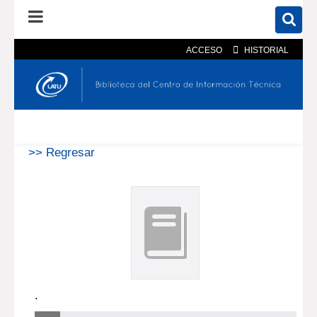
ACCESO
HISTORIAL
En el catálogo
En el sitio
Búsqueda avanzada
>> Regresar
.