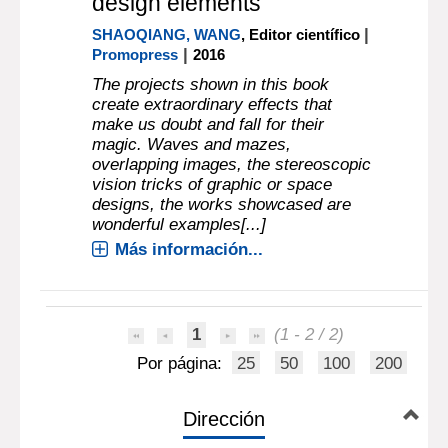
design elements
|
SHAOQIANG, WANG
, Editor científico
|
Promopress
2016
The projects shown in this book
create extraordinary effects that
make us doubt and fall for their
magic. Waves and mazes,
overlapping images, the stereoscopic
vision tricks of graphic or space
designs, the works showcased are
wonderful examples[...]
Más información...
1
(1 - 2 / 2)
Por página:
25
50
100
200
Dirección