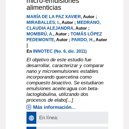
micro-emulsiones
alimenticias
MARÍA DE LA PAZ XAVIER
, Autor ;
MIRABALLES, I.
, Autor ;
MEDRANO,
CLAUDIA ALEJANDRA
, Autor ;
MOMBRÚ, A.
, Autor ;
TOMÁS LÓPEZ
PEDEMONTE
, Autor ;
PARDO, H.
, Autor
|
En
INNOTEC (No. 6, dic. 2011)
El objetivo de este estudio fue
desarrollar, caracterizar y comparar
nano y microemulsiones estables
incorporando quercetina como
compuesto bioactivo. Se estudiaron
emulsiones aceite:agua con beta-
lactoglobulina, utilizando dos
procesos de elabo[...]
Más información...
En línea: