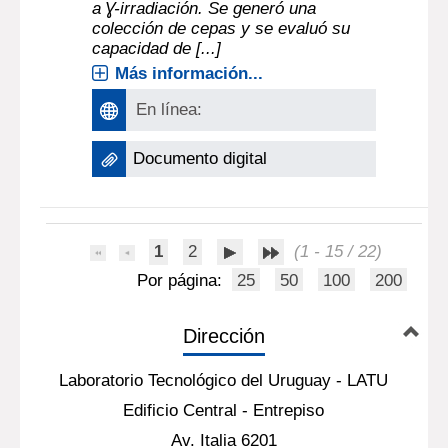
cepas de levadura capaces de
resistir condiciones rigurosas de
cultivo se sometió un cultivo fresco
de Saccharomyces cerevisiae M522
a Ɣ-irradiación. Se generó una
colección de cepas y se evaluó su
capacidad de [...]
Más información...
En línea:
Documento digital
1
2
(1 - 15 / 22)
Por página:
25
50
100
200
Dirección