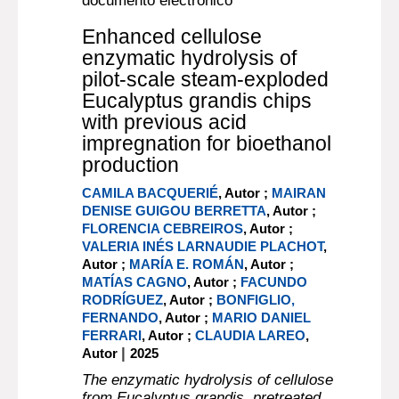
documento electrónico
Enhanced cellulose
enzymatic hydrolysis of
pilot-scale steam-exploded
Eucalyptus grandis chips
with previous acid
impregnation for bioethanol
production
CAMILA BACQUERIÉ
, Autor ;
MAIRAN
DENISE GUIGOU BERRETTA
, Autor ;
FLORENCIA CEBREIROS
, Autor ;
VALERIA INÉS LARNAUDIE PLACHOT
,
Autor ;
MARÍA E. ROMÁN
, Autor ;
MATÍAS CAGNO
, Autor ;
FACUNDO
RODRÍGUEZ
, Autor ;
BONFIGLIO,
FERNANDO
, Autor ;
MARIO DANIEL
FERRARI
, Autor ;
CLAUDIA LAREO
,
|
Autor
2025
The enzymatic hydrolysis of cellulose
from Eucalyptus grandis, pretreated