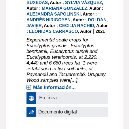
BUXEDAS
, Autor ;
SYLVIA VÁZQUEZ
,
Autor ;
MARIANA GONZÁLEZ
, Autor ;
ALEJANDRA SAPOLINSKI
, Autor ;
ANDRÉS HIRIGOYEN
, Autor ;
DOLDAN,
JAVIER
, Autor ;
CECILIA RACHID
, Autor
|
;
LEÓNIDAS CARRASCO
, Autor
2021
Experimental scale crops for
Eucalyptus grandis, Eucalyptus
benthamii, Eucalyptus dunnii and
Eucalyptus tereticornis, at 2,220,
4,440 and 6,660 trees ha−1 were
established in two soil units, at
Paysandú and Tacuarembó, Uruguay.
Wood samples were[...]
Más información...
En línea:
Documento digital