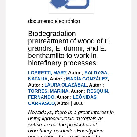
documento electrónico
Biodegradation
pretreatment of wood of E.
grandis, E. dunnii, and E.
benthamiito to work in
biorefinery processes
LOPRETTI, MARY
, Autor ;
BALDYGA,
NATALIA
, Autor ;
MARÍA GONZÁLEZ
,
Autor ;
LAURA OLAZÁBAL
, Autor ;
TORRES, MARINA
, Autor ;
RESQUIN,
FERNANDO
, Autor ;
LEÓNIDAS
|
CARRASCO
, Autor
2016
Nowadays, there is a great interest in
using lignocellulosic materials as
substrate for the production of
biorefinery products. Eucalyptiare
good options to use as crops to