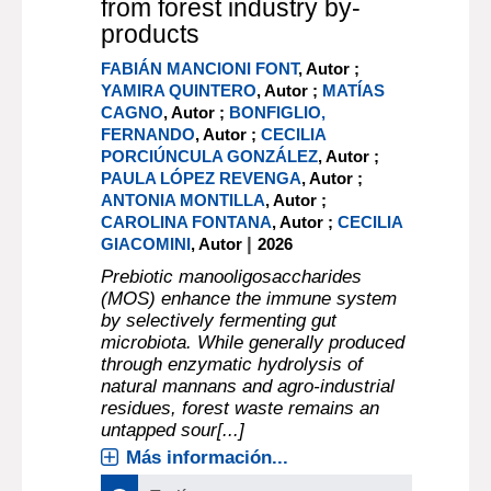
from forest industry by-
products
FABIÁN MANCIONI FONT
, Autor ;
YAMIRA QUINTERO
, Autor ;
MATÍAS
CAGNO
, Autor ;
BONFIGLIO,
FERNANDO
, Autor ;
CECILIA
PORCIÚNCULA GONZÁLEZ
, Autor ;
PAULA LÓPEZ REVENGA
, Autor ;
ANTONIA MONTILLA
, Autor ;
CAROLINA FONTANA
, Autor ;
CECILIA
|
GIACOMINI
, Autor
2026
Prebiotic manooligosaccharides
(MOS) enhance the immune system
by selectively fermenting gut
microbiota. While generally produced
through enzymatic hydrolysis of
natural mannans and agro-industrial
residues, forest waste remains an
untapped sour[...]
Más información...