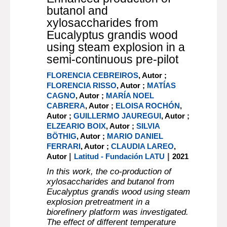
butanol and
xylosaccharides from
Eucalyptus grandis wood
using steam explosion in a
semi-continuous pre-pilot
FLORENCIA CEBREIROS
, Autor ;
FLORENCIA RISSO
, Autor ;
MATÍAS
CAGNO
, Autor ;
MARÍA NOEL
CABRERA
, Autor ;
ELOISA ROCHÓN
,
Autor ;
GUILLERMO JAUREGUI
, Autor ;
ELZEARIO BOIX
, Autor ;
SILVIA
BÖTHIG
, Autor ;
MARIO DANIEL
FERRARI
, Autor ;
CLAUDIA LAREO
,
|
|
Autor
Latitud - Fundación LATU
2021
In this work, the co-production of
xylosaccharides and butanol from
Eucalyptus grandis wood using steam
explosion pretreatment in a
biorefinery platform was investigated.
The effect of different temperature