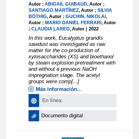
Autor ;
ABIGAIL GUIBAUD
, Autor ;
SANTIAGO MARTÍNEZ
, Autor ;
SILVIA
BÖTHIG
, Autor ;
GUCHIN, NIKOLAI
,
Autor ;
MARIO DANIEL FERRARI
, Autor
|
;
CLAUDIA LAREO
, Autor
2022
In this work, Eucalyptus grandis
sawdust was investigated as raw
matter for the co-production of
xylosaccharides (XS) and bioethanol
by steam explosion pretreatment with
and without a previous NaOH
impregnation stage. The acetyl
groups were comp[...]
Más información...
En línea:
Documento digital