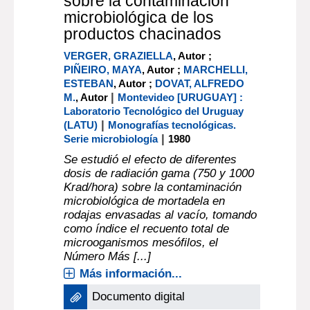
documento electrónico
Efecto de la irradiación
sobre la contaminación
microbiológica de los
productos chacinados
VERGER, GRAZIELLA
, Autor ;
PIÑEIRO, MAYA
, Autor ;
MARCHELLI,
ESTEBAN
, Autor ;
DOVAT, ALFREDO
|
M.
, Autor
Montevideo [URUGUAY] :
Laboratorio Tecnológico del Uruguay
|
(LATU)
Monografías tecnológicas.
|
Serie microbiología
1980
Se estudió el efecto de diferentes
dosis de radiación gama (750 y 1000
Krad/hora) sobre la contaminación
microbiológica de mortadela en
rodajas envasadas al vacío, tomando
como índice el recuento total de
microoganismos mesófilos, el