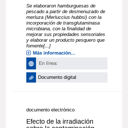
QUINTERO
, Autor ;
MARÍA LAURA
SOLÉ
, Autor ;
BARRIOS, SOFIA
, Autor ;
|
ADRIANA GÁMBARO
, Autor
En
INNOTEC (No. 8, ene.-dic. 2013)
Se elaboraron hamburguesas de
pescado a partir de desmenuzado de
merluza (Merluccius hubbsi) con la
incorporación de transglutaminasa
microbiana, con la finalidad de
mejorar sus propiedades sensoriales
y elaborar un producto pesquero que
fomente[...]
Más información...
En línea:
Documento digital