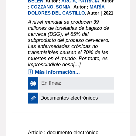
bioactivos del bagazo de
cerveza
GUTIÉRREZ BARRUTIA, MARÍA
BELÉN
, Autor ;
ARCIA, PATRICIA
, Autor
;
COZZANO, SONIA
, Autor ;
MARÍA
|
DOLORES DEL CASTILLO
, Autor
2021
A nivel mundial se producen 39
millones de toneladas de bagazo de
cerveza (BSG), el 85% del
subproducto del proceso cervecero.
Las enfermedades crónicas no
transmisibles causan el 70% de las
muertes en el mundo. Por tanto, es
imprescindible desa[...]
Más información...
En línea:
Documentos electrónicos