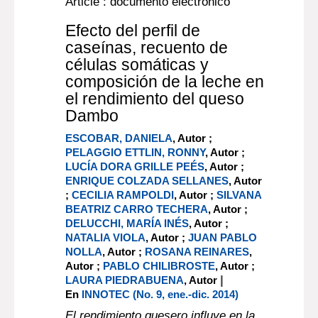
Article : documento electrónico
Efecto del perfil de
caseínas, recuento de
células somáticas y
composición de la leche en
el rendimiento del queso
Dambo
ESCOBAR, DANIELA
, Autor ;
PELAGGIO ETTLIN, RONNY
, Autor ;
LUCÍA DORA GRILLE PEÉS
, Autor ;
ENRIQUE COLZADA SELLANES
, Autor
;
CECILIA RAMPOLDI
, Autor ;
SILVANA
BEATRIZ CARRO TECHERA
, Autor ;
DELUCCHI, MARÍA INÉS
, Autor ;
NATALIA VIOLA
, Autor ;
JUAN PABLO
NOLLA
, Autor ;
ROSANA REINARES
,
Autor ;
PABLO CHILIBROSTE
, Autor ;
|
LAURA PIEDRABUENA
, Autor
En
INNOTEC (No. 9, ene.-dic. 2014)
El rendimiento quesero influye en la