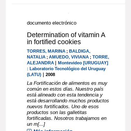
Colaborador ;
TORRES, MARINA
,
|
Colaborador
2016
The main objective of the AOAC
Stakeholder Panel on Infant Formula
and Adult Nutritionals (SPIFAN)
project is to establish international
consensus methods for infant formula
and adult nutritionals, which will
benefit intermarket supply and
dispu[...]
Más información...
En línea:
Documento digital
documento electrónico