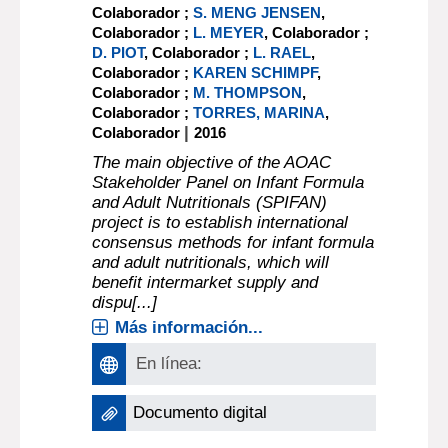
and Vitamin A in infant
formula and adult
nutritionals by normal-
phase high-performance
liquid chromatography :
collaborative study
ADRIENNE McMAHON
, Autor ;
S.
CHRISTIANSEN
, Colaborador ;
F.-F.
CHEE
, Colaborador ;
A. CHUA
,
Colaborador ;
H. BRADDOCK
,
Colaborador ;
B. GILL
, Colaborador ;
RAQUEL DE GUZMAN
, Colaborador ;
K. KOHLER
, Colaborador ;
D.P.
LABITAN
, Colaborador ;
J. LE
GRANDOIS
, Colaborador ;
E.
MARCEAU
, Colaborador ;
F. MARTIN
,
Colaborador ;
S. MENG JENSEN
,
Colaborador ;
L. MEYER
, Colaborador ;
D. PIOT
, Colaborador ;
L. RAEL
,
Colaborador ;
KAREN SCHIMPF
,
Colaborador ;
M. THOMPSON
,