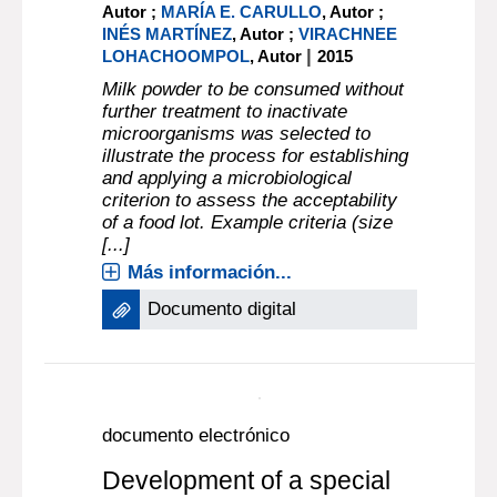
Más información...
Documento digital
documento electrónico
Development of
microbiological criteria to
assess the acceptability of
a food lote. An example for
milk powder
VIRGINIA N. SCOTT
, Autor ;
MARK
POWELL
, Autor ;
JOSEFINA CABRERA
,
Autor ;
MARÍA E. CARULLO
, Autor ;
INÉS MARTÍNEZ
, Autor ;
VIRACHNEE
|
LOHACHOOMPOL
, Autor
2015
Milk powder to be consumed without
further treatment to inactivate