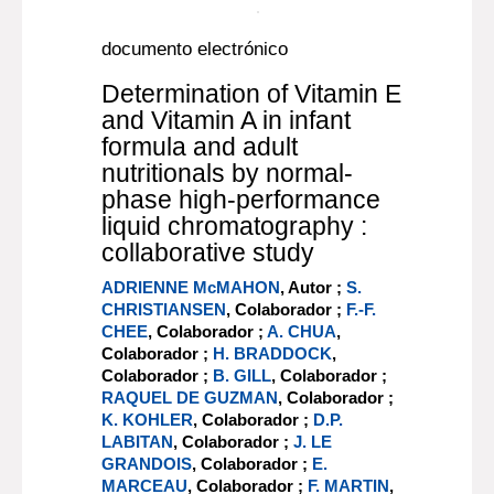
The alkali earth metal strontium has
four naturally occurring isotopes: Sr-
84, -86, -87, and -88. Twelve other
isotopes are radioactive and Sr-90
(half-life 28.78 years) is of greatest
importance. In 1986, the world's
worst nuclear power acciden[...]
Más información...
Documento digital
documento electrónico
Determination of Vitamin E