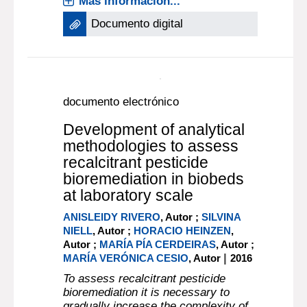
Determination of vitamin A
in fortified cookies
TORRES, MARINA
;
BALDIGA,
NATALIA
;
AMUEDO, VIVIANA
;
TORRE,
|
ALEJANDRA
Montevideo [URUGUAY]
: Laboratorio Tecnológico del Uruguay
|
(LATU)
2008
La Fortificación de alimentos es muy
común en estos días. Nuestro país
está alineado con esta tendencia y
está desarrollando muchos productos
nuevos fortificados. Uno de esos
productos son las galletitas
fortificadas. Nosotros trabajamos en
un m[...]
Más información...
Documento digital