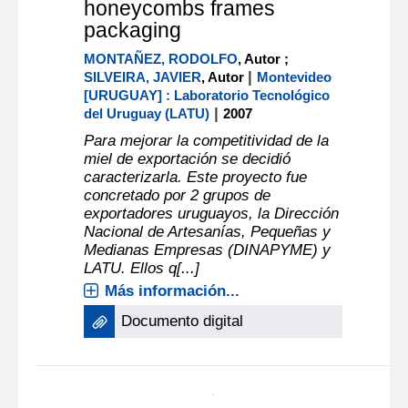
microorganisms was selected to
illustrate the process for establishing
and applying a microbiological
criterion to assess the acceptability
of a food lot. Example criteria (size
[...]
Más información...
Documento digital
documento electrónico
Development of a special
honeycombs frames
packaging
MONTAÑEZ, RODOLFO
, Autor ;
|
SILVEIRA, JAVIER
, Autor
Montevideo