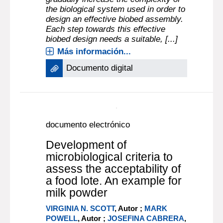
documento electrónico
Development of analytical
methodologies to assess
recalcitrant pesticide
bioremediation in biobeds
at laboratory scale
ANISLEIDY RIVERO
, Autor ;
SILVINA
NIELL
, Autor ;
HORACIO HEINZEN
,
Autor ;
MARÍA PÍA CERDEIRAS
, Autor ;
|
MARÍA VERÓNICA CESIO
, Autor
2016
To assess recalcitrant pesticide
bioremediation it is necessary to
gradually increase the complexity of
the biological system used in order to
design an effective biobed assembly.
Each step towards this effective
biobed design needs a suitable, [...]