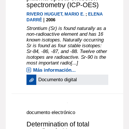
documento electrónico
Determination of total
strontium in uruguayan rice
by inductively coupled
plasma optical emission
spectrometry (ICP-OES)
RIVERO HUGUET, MARIO E.
;
ELENA
|
DARRÉ
2006
Strontium (Sr) is found naturally as a
non-radioactive element and has 16
known isotopes. Naturally occurring
Sr is found as four stable isotopes:
Sr-84, -86, -87, and -88. Twelve other
isotopes are radioactive. Sr-90 is the
most important radio[...]
Más información...
Documento digital