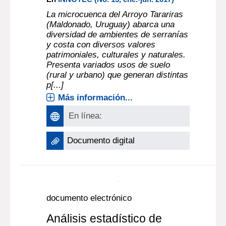
caso de la microcuenca
Tarariras, Maldonado,
Uruguay
NICOLAS SILVERA
, Autor ;
FIDEL
OLIVERA
, Autor ;
ROSINA FRACHIA
,
Autor ;
INES ARMAND UGON
, Autor ;
MARIANA GARRIDO SILVEIRA
, Autor ;
SOFIA FASCIOLI
, Autor ;
PAULA DE
LOS SANTOS
, Autor ;
JAVIER GARCIA
ALONSO
, Autor ;
LAURA BRUM
|
BULANTI
, Autor
En
INNOTEC (No. 13, ene.-jun. 2017)
La microcuenca del Arroyo Tarariras
(Maldonado, Uruguay) abarca una
diversidad de ambientes de serranías
y costa con diversos valores
patrimoniales, culturales y naturales.
Presenta variados usos de suelo
(rural y urbano) que generan distintas
p[...]