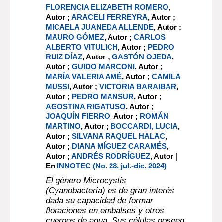
FLORENCIA ELIZABETH ROMERO
,
Autor ;
ARACELI FERREYRA
, Autor ;
MICAELA JUANEDA ALLENDE
, Autor ;
MAURO GÓMEZ
, Autor ;
CARLOS
ALBERTO VITULICH
, Autor ;
PEDRO
RUIZ DÍAZ
, Autor ;
GASTÓN OJEDA
,
Autor ;
GUIDO MARCONI
, Autor ;
MARÍA VALERIA AMÉ
, Autor ;
CAMILA
MUSSI
, Autor ;
VICTORIA BARAIBAR
,
Autor ;
PEDRO MANSUR
, Autor ;
AGOSTINA RIGATUSO
, Autor ;
JOAQUÍN FIERRO
, Autor ;
ROMÁN
MARTINO
, Autor ;
BOCCARDI, LUCIA
,
Autor ;
SILVANA RAQUEL HALAC
,
Autor ;
DIANA MÍGUEZ CARAMÉS
,
|
Autor ;
ANDRÉS RODRÍGUEZ
, Autor
En
INNOTEC (No. 28, jul.-dic. 2024)
El género Microcystis
(Cyanobacteria) es de gran interés
dada su capacidad de formar
floraciones en embalses y otros
cuerpos de agua. Sus células poseen