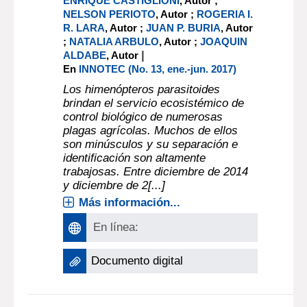
Análisis de esfuerzo de
muestreo de himenópteros
parasitoides en tres
ambientes del Este
uruguayo
ENRIQUE CASTIGLIONI
, Autor ;
NELSON PERIOTO
, Autor ;
ROGERIA I.
R. LARA
, Autor ;
JUAN P. BURIA
, Autor
;
NATALIA ARBULO
, Autor ;
JOAQUIN
|
ALDABE
, Autor
En
INNOTEC (No. 13, ene.-jun. 2017)
Los himenópteros parasitoides
brindan el servicio ecosistémico de
control biológico de numerosas
plagas agrícolas. Muchos de ellos
son minúsculos y su separación e
identificación son altamente
trabajosas. Entre diciembre de 2014
y diciembre de 2[...]
Más información...