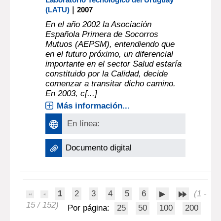
|
(LATU)
2007
En el año 2002 la Asociación
Española Primera de Socorros
Mutuos (AEPSM), entendiendo que
en el futuro próximo, un diferencial
importante en el sector Salud estaría
constituido por la Calidad, decide
comenzar a transitar dicho camino.
En 2003, c[...]
Más información...
En línea:
Documento digital
1
2
3
4
5
6
(1 -
15 / 152)
Por página:
25
50
100
200