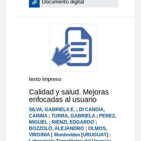
Documento digital
texto impreso
Calidad y salud. Mejoras
enfocadas al usuario
SILVA, GABRIELA E.
;
DI CANDIA,
CARINA
;
TURRA, GABRIELA
;
PEREZ,
MIGUEL
;
RIENZI, EDGARDO
;
BOZZOLO, ALEJANDRO
;
OLMOS,
|
VIRGINIA
Montevideo [URUGUAY] :
Laboratorio Tecnológico del Uruguay