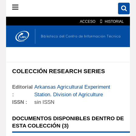
ACCESO
HISTORIAL
En el catálogo
En el sitio
Búsqueda avanzada
COLECCIÓN RESEARCH SERIES
Editorial
Arkansas Agricultural Experiment
:
Station. Division of Agriculture
ISSN :
sin ISSN
DOCUMENTOS DISPONIBLES DENTRO DE
ESTA COLECCIÓN (
3
)