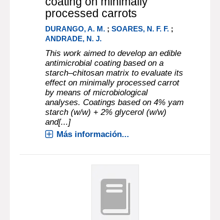
coating on minimally
processed carrots
DURANGO, A. M.
;
SOARES, N. F. F.
;
ANDRADE, N. J.
This work aimed to develop an edible
antimicrobial coating based on a
starch–chitosan matrix to evaluate its
effect on minimally processed carrot
by means of microbiological
analyses. Coatings based on 4% yam
starch (w/w) + 2% glycerol (w/w)
and[...]
Más información...