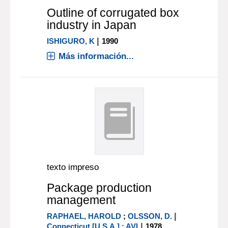
Outline of corrugated box
industry in Japan
|
ISHIGURO, K
1990
Más información...
texto impreso
Package production
management
|
RAPHAEL, HAROLD
;
OLSSON, D.
|
Connecticut [U.S.A.] : AVI
1978