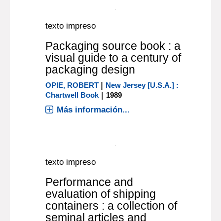
texto impreso
Packaging requeriments of
the horticultural industry
|
GORDON, G. A.
Leatherhead [REINO
|
UNIDO] : PIRA
1983
Más información...
texto impreso
Packaging source book : a
visual guide to a century of
packaging design
|
OPIE, ROBERT
New Jersey [U.S.A.] :
|
Chartwell Book
1989
Más información...