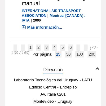
that volume we realized that much
practical and useful knowledge could
not be included. To make up for t[...]
Más información...
texto impreso
Perishable cargo handling
manual
INTERNATIONAL AIR TRANSPORT
|
ASSOCIATION
Montreal [CANADA] :
|
IATA
2000
Más información...
1
2
3
4
5
6
(76 -
100 / 140)