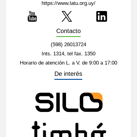
Por página:
25
50
100
200
Dirección
Laboratorio Tecnológico del Uruguay - LATU
Edificio Central - Entrepiso
Av. Italia 6201
Montevideo - Uruguay
https://www.latu.org.uy/
Contacto
(598) 26013724
Ints. 1314, tel fax. 1350
Horario de atención L. a V. de 9:00 a 17:00