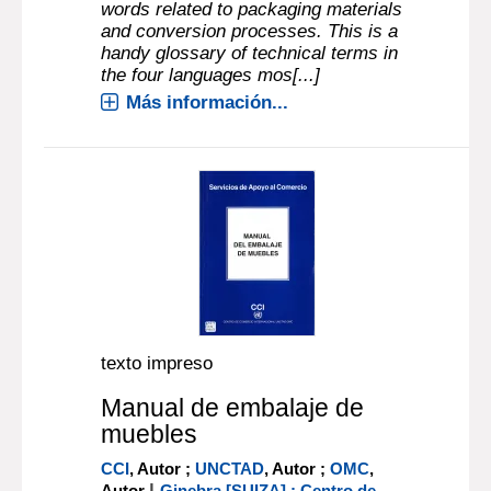
words related to packaging materials
and conversion processes. This is a
handy glossary of technical terms in
the four languages mos[...]
Más información...
texto impreso
Manual de embalaje de
muebles
CCI
, Autor ;
UNCTAD
, Autor ;
OMC
,
|
Autor
Ginebra [SUIZA] : Centro de