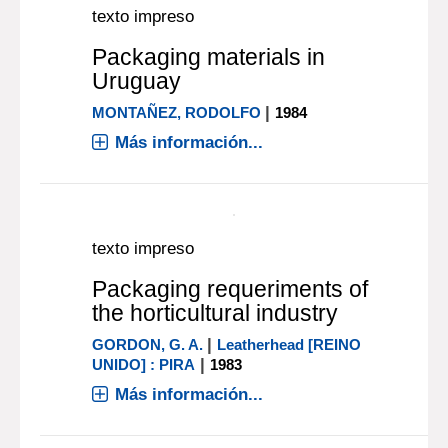
Packaging in today's
society
|
KELSEY, R. J.
Lancaster [U.S.A.] :
|
Technomic
1989
Más información...
texto impreso
Packaging materials in
Uruguay
|
MONTAÑEZ, RODOLFO
1984
Más información...