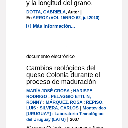
estudio comparativo entre
dos modalidades de
determnación del blanco
total. Impacto sobre el
porcentaje de grano entero
y la longitud del grano.
|
DOTTA, GABRIELA
, Autor
En
ARROZ (VOL 15NRO 62, jul.2010)
Más información...
documento electrónico
Cambios reológicos del
queso Colonia durante el
proceso de maduración
MARÍA JOSÉ CROSA
;
HARISPE,