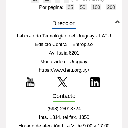
1
2
3
4
5
6
7
8
9
10
11
(76 - 90 / 1485)
Por página:
25
50
100
200
Dirección
Laboratorio Tecnológico del Uruguay - LATU
Edificio Central - Entrepiso
Av. Italia 6201
Montevideo - Uruguay
https://www.latu.org.uy/