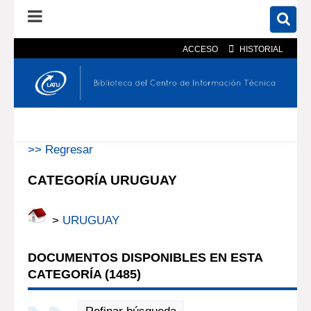
ACCESO
HISTORIAL
En el catálogo
En el sitio
Búsqueda avanzada
>> Regresar
CATEGORÍA URUGUAY
>
URUGUAY
DOCUMENTOS DISPONIBLES EN ESTA
CATEGORÍA (
1485
)