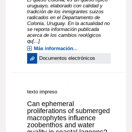
RODRIGO
;
PELAGGIO ETTLIN,
RONNY
;
MÁRQUEZ, ROSA
;
REPISO,
|
LUIS
;
SILVERA, CARLOS
Montevideo
[URUGUAY] : Laboratorio Tecnológico
|
del Uruguay (LATU)
2007
El queso Colonia, es un queso típico
uruguayo, elaborado con calidad y
tradición de los inmigrantes suizos
radicados en el Departamento de
Colonia, Uruguay. En la actualidad no
se reporta información publicada
acerca de los cambios reológicos
qu[...]
Más información...
Documentos electrónicos
texto impreso