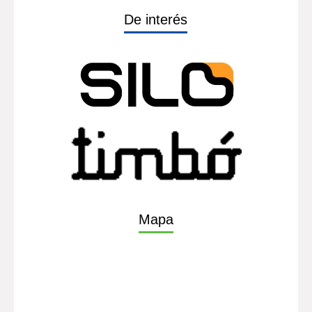
Contacto
(598) 26013724
Ints. 1314, tel fax. 1350
Horario de atención L. a V. de 9:00 a 17:00
De interés
Mapa