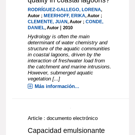
Can ephemeral
proliferations of submerged
macrophytes influence
zoobenthos and water
quality in coastal lagoons?
RODRÍGUEZ-GALLEGO, LORENA
,
Autor ;
MEERHOFF, ERIKA
, Autor ;
CLEMENTE, JUAN
, Autor ;
CONDE,
|
DANIEL
, Autor
2010
Hydrology is often the main
determinant of water chemistry and
structure of the aquatic communities
in coastal lagoons, driven by the
interaction of freshwater load from
the catchment and marine intrusions.
However, submerged aquatic
vegetation [...]
Más información...