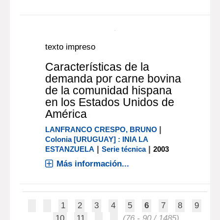
de Empleo (JUNAE) que ejecuta
MEVIR - a partir de un Convenio con
la Dirección Nacional de Empleo
(DINA[...]
Más información...
texto impreso
Características de la
demanda por carne bovina
de la comunidad hispana
en los Estados Unidos de
América
|
LANFRANCO CRESPO, BRUNO
Colonia [URUGUAY] : INIA LA
|
|
ESTANZUELA
Serie técnica
2003
Más información...