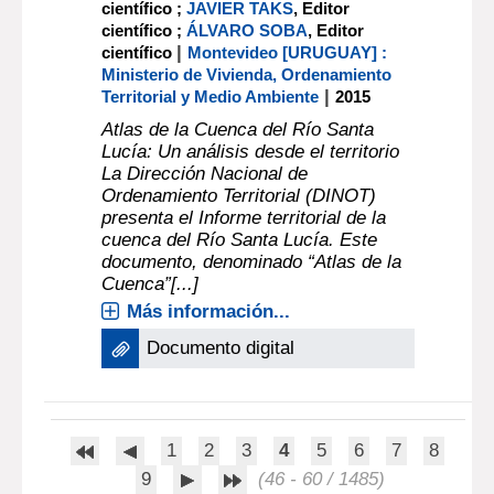
científico ;
JAVIER TAKS
, Editor
científico ;
ÁLVARO SOBA
, Editor
|
científico
Montevideo [URUGUAY] :
Ministerio de Vivienda, Ordenamiento
|
Territorial y Medio Ambiente
2015
Atlas de la Cuenca del Río Santa
Lucía: Un análisis desde el territorio
La Dirección Nacional de
Ordenamiento Territorial (DINOT)
presenta el Informe territorial de la
cuenca del Río Santa Lucía. Este
documento, denominado “Atlas de la
Cuenca”[...]
Más información...
Documento digital
1
2
3
4
5
6
7
8
9
(46 - 60 / 1485)