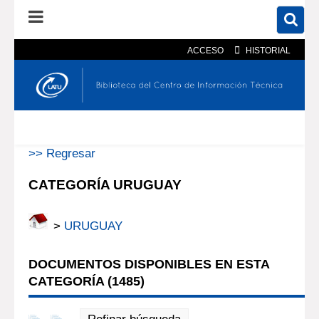
ACCESO
HISTORIAL
En el catálogo
En el sitio
Búsqueda avanzada
>> Regresar
CATEGORÍA URUGUAY
>
URUGUAY
DOCUMENTOS DISPONIBLES EN ESTA
CATEGORÍA (
1485
)