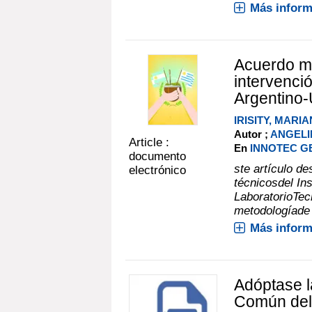
Más inform
Acuerdo me
intervenció
Argentino
IRISITY, MARI
Autor ;
ANGELI
Article :
En
INNOTEC GES
documento
ste artículo d
electrónico
técnicosdel Ins
LaboratorioTec
metodologíade i
Más inform
Adóptase l
Común del