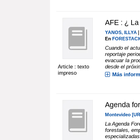
AFE : ¿ La
|
YANOS, ILLYA
En
FORESTACIÓ
Cuando el actu
reportaje perio
evacuar la pro
Article : texto
desde el próxi
impreso
Más inform
Agenda for
Montevideo [UR
La Agenda Fore
forestales, em
especializadas 