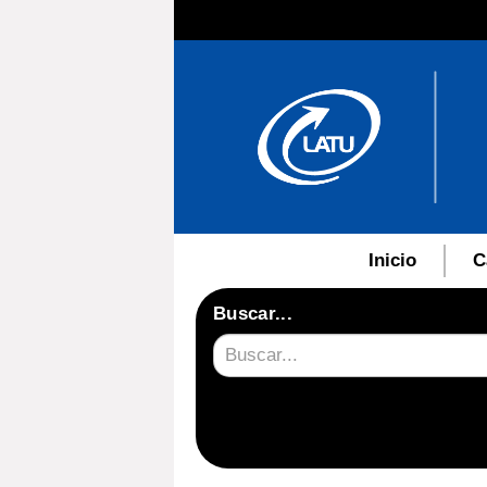
Inicio
C
Buscar...