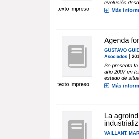
evolución desd
texto impreso
Más inform
Agenda for
GUSTAVO GUI
|
Asociados
20
Se presenta la
año 2007 en fo
estado de situa
texto impreso
Más inform
La agroindu
industriali
VAILLANT, MA