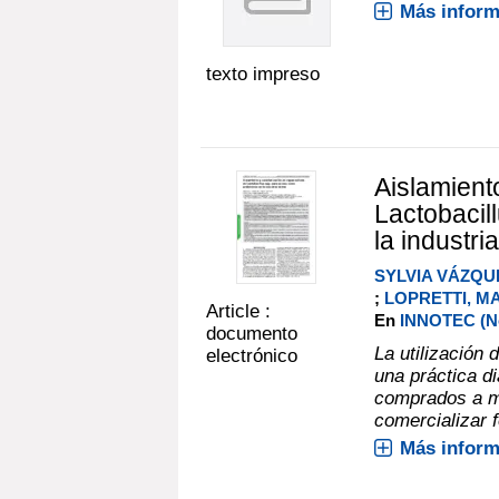
Más inform
texto impreso
Aislamient
Lactobacil
la industri
SYLVIA VÁZQU
;
LOPRETTI, M
Article :
En
INNOTEC (No.
documento
La utilización
electrónico
una práctica di
comprados a mu
comercializar 
Más inform