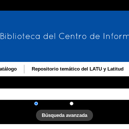
atálogo
Repositorio temático del LATU y Latitud
En el catálogo
En el sitio
Búsqueda avanzada