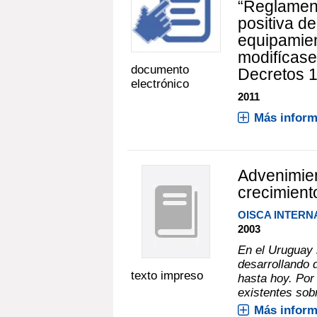
“Reglamen
positiva d
equipamien
modifícase
documento
Decretos 1
electrónico
2011
Más inform
Advenimien
crecimient
OISCA INTERN
2003
En el Uruguay 
desarrollando 
texto impreso
hasta hoy. Por 
existentes sobr
Más inform