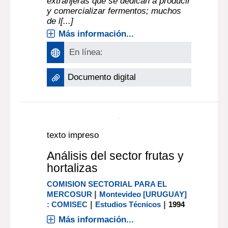
Aislamiento y
caracterización de cepas
nativas de Lactobacillus
spp. para su uso como
probióticos en la industria
láctea
SYLVIA VÁZQUEZ
, Autor ;
ZUNINO, P.
,
Autor ;
FABIANA REY BENTOS
, Autor ;
|
LOPRETTI, MARY
, Autor
En
INNOTEC (No. 2, dic. 2007)
La utilización de fermentos en la
elaboración de productos lácteos es
una práctica diaria a nivel industrial.
En nuestro país los mismos son
comprados a multinacionales
extranjeras que se dedican a producir
y comercializar fermentos; muchos
de l[...]
Más información...