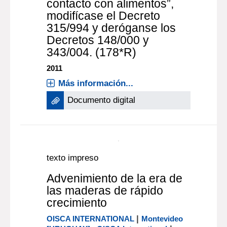
“Reglamento Técnico
MERCOSUR sobre la Lista
positiva de polímeros y
resinas para envases y
equipamientos plásticos en
contacto con alimentos”,
modifícase el Decreto
315/994 y deróganse los
Decretos 148/000 y
343/004. (178*R)
2011
Más información...
Documento digital