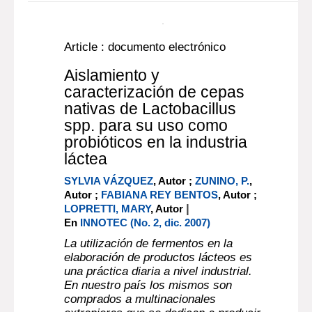
texto impreso
La agroindustria citrícola
en el Uruguay :
industrialización,
comercialización y base
agrícola
|
VAILLANT, MARCEL
Montevideo
|
[URUGUAY] : CEPAL
1992
Más información...
Article : documento electrónico