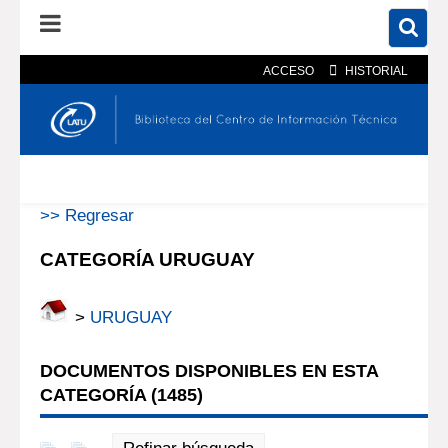
ACCESO
HISTORIAL
En el catálogo
En el sitio
Búsqueda avanzada
>> Regresar
CATEGORÍA URUGUAY
>
URUGUAY
DOCUMENTOS DISPONIBLES EN ESTA
CATEGORÍA (
1485
)