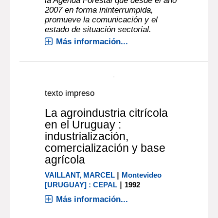
y equipamiento, en una vertiginosa
evolución desde comienzos del si[...]
Más información...
texto impreso
Agenda forestal 2013,
Uruguay
|
GUSTAVO GUIDA
, Compilador
Montevideo [URUGUAY] : Rosario Pou
|
& Asociados
2013
Se presenta la cuarta publicación de
la Agenda Forestal que desde el año
2007 en forma ininterrumpida,
promueve la comunicación y el
estado de situación sectorial.
Más información...