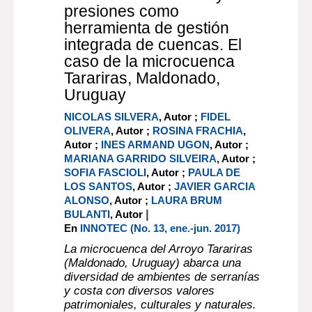
identificación son altamente
trabajosas. Entre diciembre de 2014
y diciembre de 2[...]
Más información...
En línea:
Documento digital
Article : documento electrónico
Análisis espacio-temporal
de los usos de suelo y sus
presiones como
herramienta de gestión
integrada de cuencas. El
caso de la microcuenca