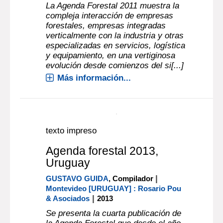
ferroviario no estaría preparado para
evacuar la producción forestal que
deberá comenzar a cosecharse
desde el próximo año, a causa de la
demor[...]
Más información...
texto impreso
Agenda forestal 2011,
Uruguay
Montevideo [URUGUAY] : Rosario Pou
& Asociados
2011
La Agenda Forestal 2011 muestra la
compleja interacción de empresas
forestales, empresas integradas
verticalmente con la industria y otras
especializadas en servicios, logística