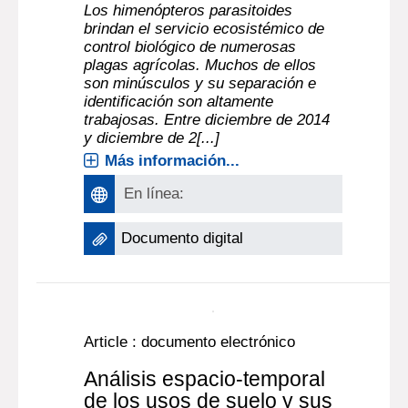
Article : documento electrónico
Análisis de esfuerzo de
muestreo de himenópteros
parasitoides en tres
ambientes del Este
uruguayo
ENRIQUE CASTIGLIONI
, Autor ;
NELSON PERIOTO
, Autor ;
ROGERIA I.
R. LARA
, Autor ;
JUAN P. BURIA
, Autor
;
NATALIA ARBULO
, Autor ;
JOAQUIN
|
ALDABE
, Autor
En
INNOTEC (No. 13, ene.-jun. 2017)
Los himenópteros parasitoides
brindan el servicio ecosistémico de
control biológico de numerosas
plagas agrícolas. Muchos de ellos
son minúsculos y su separación e