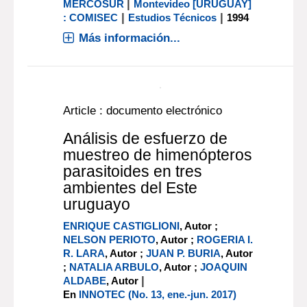
Análisis del sector lácteo
COMISION SECTORIAL PARA EL
|
MERCOSUR
Montevideo [URUGUAY]
|
|
: COMISEC
Estudios Técnicos
1994
Más información...
texto impreso
Análisis del sector
pesquero
COMISION SECTORIAL PARA EL
|
MERCOSUR
Montevideo [URUGUAY]
|
|
: COMISEC
Estudios Técnicos
1994
Más información...