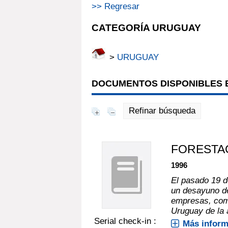
>> Regresar
CATEGORÍA URUGUAY
>
URUGUAY
DOCUMENTOS DISPONIBLES E
Refinar búsqueda
FORESTA
1996
El pasado 19 d
un desayuno de
empresas, como
Uruguay de la 
Serial check-in :
Más inform