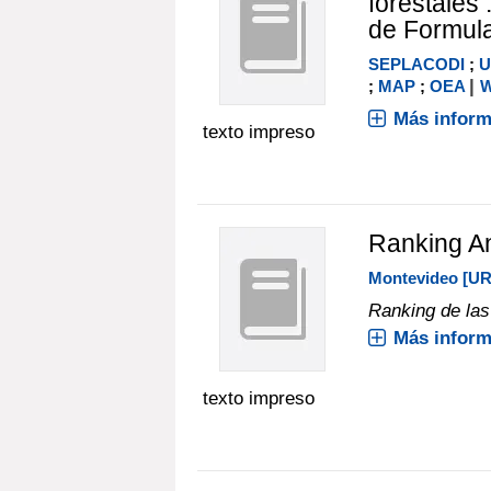
forestales 
de Formula
SEPLACODI
;
U
|
;
MAP
;
OEA
W
Más inform
texto impreso
Ranking A
Montevideo [U
Ranking de las
Más inform
texto impreso