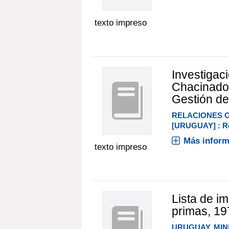
texto impreso
Investiga
Chacinados
Gestión d
RELACIONES 
[URUGUAY] : Re
Más inform
texto impreso
Lista de i
primas, 19
URUGUAY. MIN