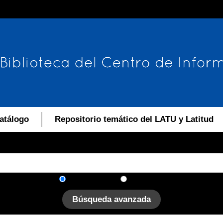
atálogo
Repositorio temático del LATU y Latitud
En el catálogo
En el sitio
Búsqueda avanzada