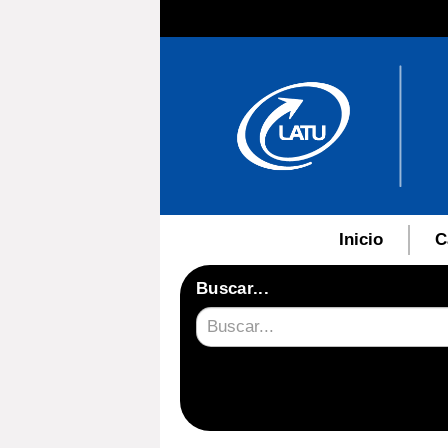
Inicio
C
Buscar...