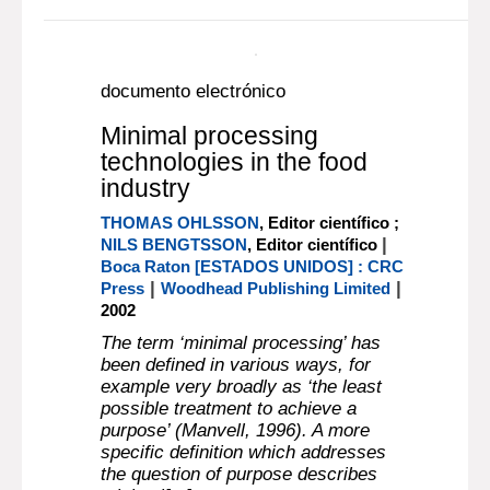
interrelacionados o que interactúan
para establecer una política y
objetivos y para alcanzar aquellos
objetivos que permiten dirigir y
controlar una o[...]
Más información...
documento electrónico
Minimal processing
technologies in the food
industry
THOMAS OHLSSON
, Editor científico ;
|
NILS BENGTSSON
, Editor científico
Boca Raton [ESTADOS UNIDOS] : CRC
|
|
Press
Woodhead Publishing Limited
2002
The term ‘minimal processing’ has