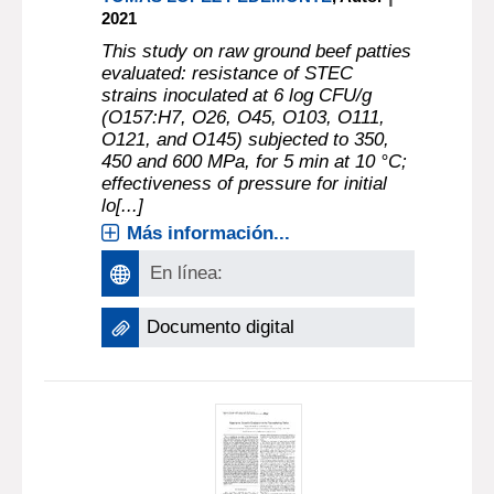
2021
This study on raw ground beef patties
evaluated: resistance of STEC
strains inoculated at 6 log CFU/g
(O157:H7, O26, O45, O103, O111,
O121, and O145) subjected to 350,
450 and 600 MPa, for 5 min at 10 °C;
effectiveness of pressure for initial
lo[...]
Más información...
En línea:
Documento digital