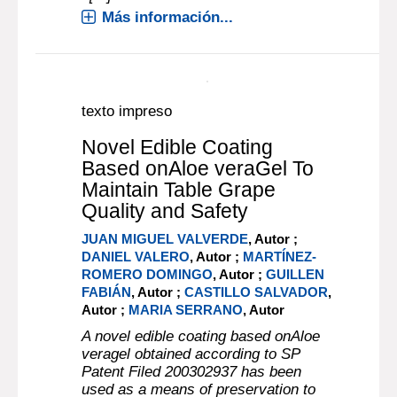
discovering that mycotoxins pose a
significant health risk in both animal
feed and foods for human
consumption. However, the pace of
distributing current information on
their findings has been lagging until
n[...]
Más información...
texto impreso
Novel Edible Coating
Based onAloe veraGel To
Maintain Table Grape
Quality and Safety
JUAN MIGUEL VALVERDE
, Autor ;
DANIEL VALERO
, Autor ;
MARTÍNEZ-
ROMERO DOMINGO
, Autor ;
GUILLEN