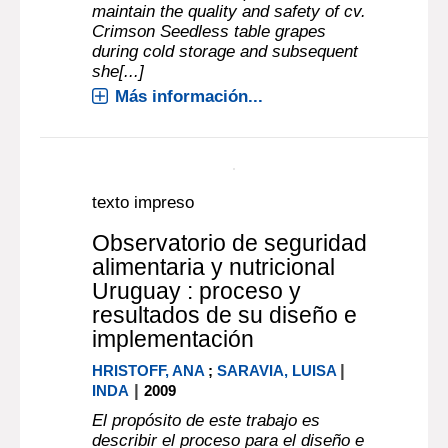
FABIÁN
, Autor ;
CASTILLO SALVADOR
,
Autor ;
MARIA SERRANO
, Autor
A novel edible coating based onAloe
veragel obtained according to SP
Patent Filed 200302937 has been
used as a means of preservation to
maintain the quality and safety of cv.
Crimson Seedless table grapes
during cold storage and subsequent
she[...]
Más información...
texto impreso
Observatorio de seguridad
alimentaria y nutricional
Uruguay : proceso y
resultados de su diseño e