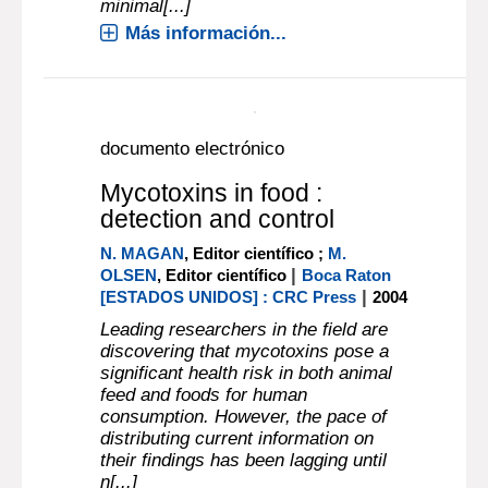
been defined in various ways, for
example very broadly as ‘the least
possible treatment to achieve a
purpose’ (Manvell, 1996). A more
specific definition which addresses
the question of purpose describes
minimal[...]
Más información...
documento electrónico
Mycotoxins in food :
detection and control
N. MAGAN
, Editor científico ;
M.
|
OLSEN
, Editor científico
Boca Raton
|
[ESTADOS UNIDOS] : CRC Press
2004
Leading researchers in the field are