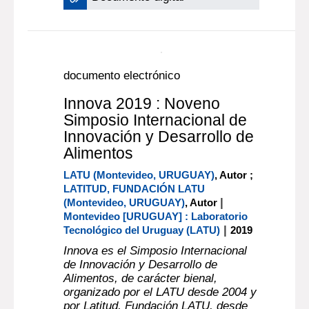
que se comenzó a realizar en el año
2004 y a partir de esta edición
también por Latitud. Como evento
cientí[...]
Más información...
Documento digital
documento electrónico
Innova 2019 : Noveno
Simposio Internacional de
Innovación y Desarrollo de
Alimentos
LATU (Montevideo, URUGUAY)
, Autor ;
LATITUD, FUNDACIÓN LATU
|
(Montevideo, URUGUAY)
, Autor
Montevideo [URUGUAY] : Laboratorio