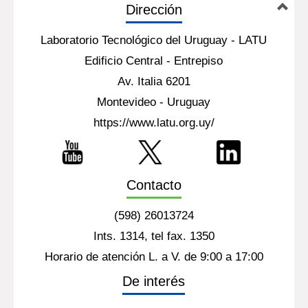
1
2
3
(1 - 25 / 54)
Por página:
25
50
100
200
Dirección
Laboratorio Tecnológico del Uruguay - LATU
Edificio Central - Entrepiso
Av. Italia 6201
Montevideo - Uruguay
https://www.latu.org.uy/
Contacto
(598) 26013724
Ints. 1314, tel fax. 1350