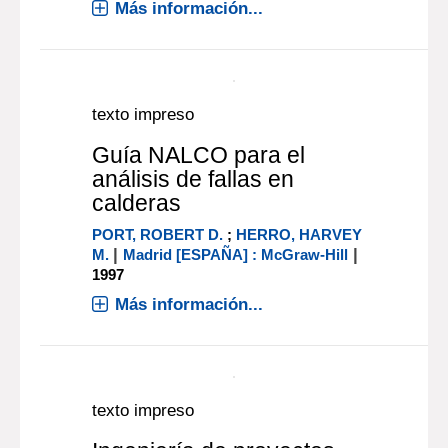
global to local. Here we present the
first worldwide synthesis to jointly
consider human and biodiversity
perspectives on water security u[...]
Más información...
texto impreso
Guía NALCO para el
análisis de fallas en
calderas
PORT, ROBERT D.
;
HERRO, HARVEY
|
|
M.
Madrid [ESPAÑA] : McGraw-Hill
1997
Más información...