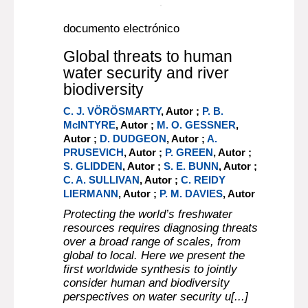
Documento digital
documento electrónico
Global threats to human
water security and river
biodiversity
C. J. VÖRÖSMARTY
, Autor ;
P. B.
McINTYRE
, Autor ;
M. O. GESSNER
,
Autor ;
D. DUDGEON
, Autor ;
A.
PRUSEVICH
, Autor ;
P. GREEN
, Autor ;
S. GLIDDEN
, Autor ;
S. E. BUNN
, Autor ;
C. A. SULLIVAN
, Autor ;
C. REIDY
LIERMANN
, Autor ;
P. M. DAVIES
, Autor
Protecting the world’s freshwater
resources requires diagnosing threats
over a broad range of scales, from