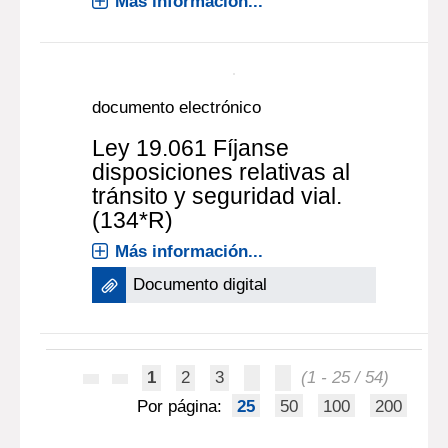
|
WASTE MANAGEMENT
, Autor
Washington [ESTADOS UNIDOS] :
|
American Chemical Society
1994
Más información...
documento electrónico
Ley 19.061 Fíjanse
disposiciones relativas al
tránsito y seguridad vial.
(134*R)
Más información...
Documento digital