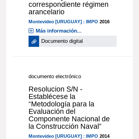
diciembre de 2011, a los
efectos de adecuar la
Nomenclatura Común del
Mercosur y su
correspondiente régimen
arancelario
Montevideo [URUGUAY] : IMPO
2016
Más información...
Documento digital
documento electrónico
Resolucion S/N -
Establécese la
“Metodología para la
Evaluación del