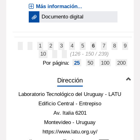
Componente Nacional de
la Construcción Naval”
Montevideo [URUGUAY] : IMPO
2014
Más información...
Documento digital
1
2
3
4
5
6
7
8
9
10
(126 - 150 / 239)
Por página:
25
50
100
200
Dirección
Laboratorio Tecnológico del Uruguay - LATU
Edificio Central - Entrepiso
Av. Italia 6201