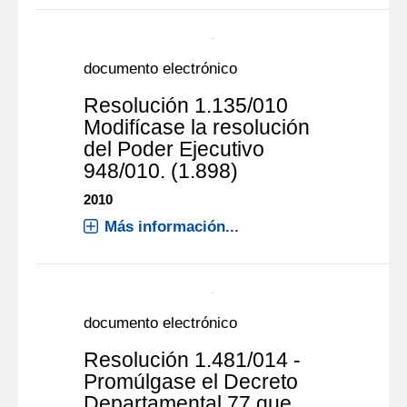
prácticas de instalaciones,
y la guía de autorizaciones
individuales, asociadas a
las radiaciones ionizantes
que acompaña a la Norma
UY
Montevideo [URUGUAY] : IMPO
2018
Más información...
Documento digital
documento electrónico
Resolución 1.135/010
Modifícase la resolución
del Poder Ejecutivo