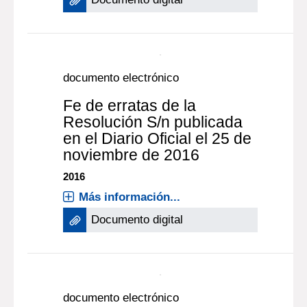
Resolución S/n
Incorpórase a la
Nomenclatura Común del
MERCOSUR, estructurada
a diez dígitos con su
correspondiente régimen
arancelario, los ítems que
se especifícan.
2012
Más información...
Documento digital
documento electrónico
Fe de erratas de la
Resolución S/n publicada