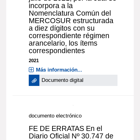
documento electrónico
FE DE ERRATAS En el
Diario Oficial Nº 30.738 de
fecha 3 de agosto de 2021,
en Sección Documentos se
publicó la Resolución S/n
del Ministerio de Economía
y Finanzas, de fecha 26 de
julio de 2021, por la cual se
incorpora a la
Nomenclatura Común del
MERCOSUR estructurada
a diez dígitos con su
correspondiente régimen
arancelario, los ítems
correspondientes