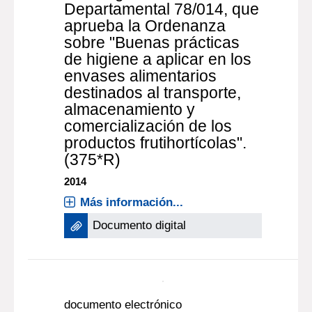
Montevideo [URUGUAY] : IMPO
2014
Más información...
Documento digital
documento electrónico
Resolución 1.482/014 -
Promúlgase el Decreto
Departamental 78/014, que
aprueba la Ordenanza
sobre "Buenas prácticas
de higiene a aplicar en los
envases alimentarios
destinados al transporte,
almacenamiento y
comercialización de los