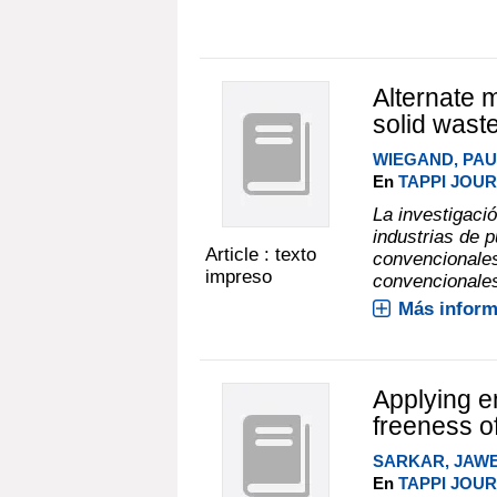
Alternate 
solid wast
WIEGAND, PAU
En
TAPPI JOURN
La investigaci
industrias de p
Article : texto
convencionales
impreso
convencionales.
Más inform
Applying 
freeness of
SARKAR, JAWE
En
TAPPI JOURN