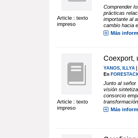
Comprender los
prácticas rela
Article : texto
importante al a
impreso
cambio hacia el
Más inform
Coexport, 
|
YANOS, ILLYA
En
FORESTACIÓ
Junto al señor
visión sintetiz
consorcio empr
Article : texto
transformación
impreso
Más inform