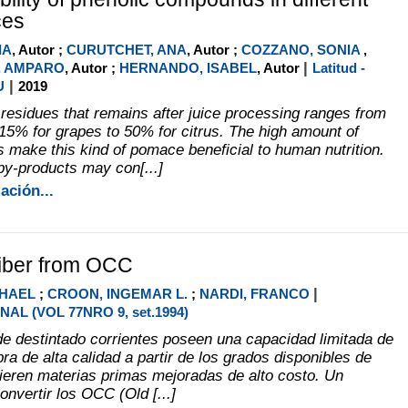
ces
IA
, Autor ;
CURUTCHET, ANA
, Autor ;
COZZANO, SONIA
,
|
, AMPARO
, Autor ;
HERNANDO, ISABEL
, Autor
Latitud -
|
U
2019
 residues that remains after juice processing ranges from
15% for grapes to 50% for citrus. The high amount of
 make this kind of pomace beneficial to human nutrition.
by-products may con[...]
ación...
fiber from OCC
|
CHAEL
;
CROON, INGEMAR L.
;
NARDI, FRANCO
AL (VOL 77NRO 9, set.1994)
e destintado corrientes poseen una capacidad limitada de
bra de alta calidad a partir de los grados disponibles de
uieren materias primas mejoradas de alto costo. Un
nvertir los OCC (Old [...]