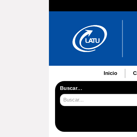
Inicio
C
Buscar...