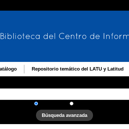
atálogo
Repositorio temático del LATU y Latitud
En el catálogo
En el sitio
Búsqueda avanzada