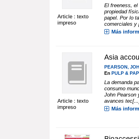
El freeness, el
propiedad físic
Article : texto
papel. Por lo t
impreso
comerciales y p
Más inform
Asia accou
PEARSON, JO
En
PULP & PAP
La demanda par
consumo mundia
John Pearson 
Article : texto
avances tec[...
impreso
Más inform
Bioaccessib