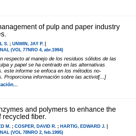
management of pulp and paper industry
es.
|
L S.
;
UNWIN, JAY P.
AL (VOL 77NRO 4, abr.1994)
ón respecto al manejo de los residuos sólidos de las
ulpa y papel se ha centrado en las alternativas
. este informe se enfoca en los métodos no-
 Proporciona información sobre las activid[...]
ación...
enzymes and polymers to enhance the
 recycled fiber.
|
D M.
;
COSPER, DAVID R.
;
HARTIG, EDWARD J.
AL (VOL 78NRO 2, feb.1995)