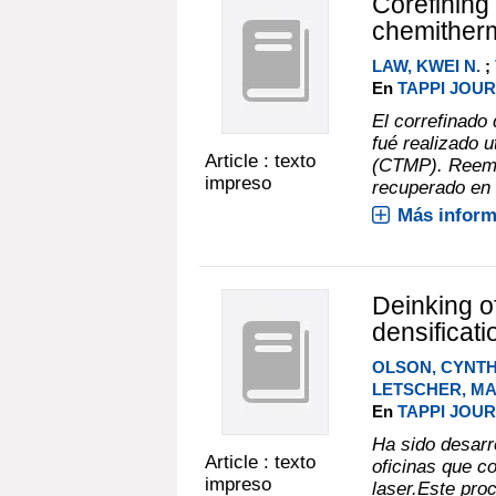
Corefining
chemither
LAW, KWEI N.
;
En
TAPPI JOURN
El correfinado
fué realizado 
Article : texto
(CTMP). Reemp
impreso
recuperado en 
Más inform
Deinking o
densificat
OLSON, CYNTH
LETSCHER, M
En
TAPPI JOUR
Ha sido desarr
Article : texto
oficinas que c
impreso
laser.Este pro