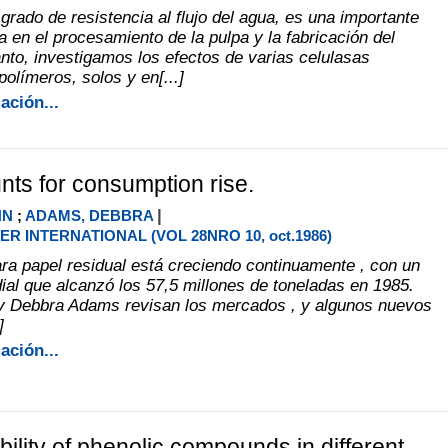
 grado de resistencia al flujo del agua, es una importante
a en el procesamiento de la pulpa y la fabricación del
anto, investigamos los efectos de varias celulasas
olímeros, solos y en[...]
ación...
nts for consumption rise.
|
HN
;
ADAMS, DEBBRA
ER INTERNATIONAL (VOL 28NRO 10, oct.1986)
a papel residual está creciendo continuamente , con un
l que alcanzó los 57,5 millones de toneladas en 1985.
y Debbra Adams revisan los mercados , y algunos nuevos
]
ación...
ility of phenolic compounds in different