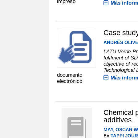
impreso
Más inform
Case study
ANDRÉS OLIV
LATU Verde Pr
fulflment of S
objective of r
Technological 
documento
Más inform
electrónico
Chemical p
additives.
MAY, OSCAR W
En
TAPPI JOURN