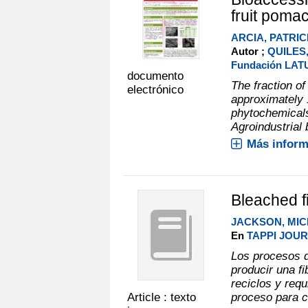
fruit poma
ARCIA, PATRIC
Autor ;
QUILES
Fundación LAT
documento
The fraction of
electrónico
approximately 
phytochemicals
Agroindustrial 
Más inform
Bleached 
JACKSON, MI
En
TAPPI JOURN
Los procesos d
producir una fi
reciclos y req
Article : texto
proceso para co