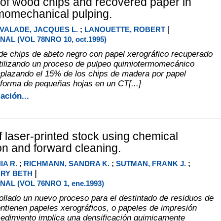
 of wood chips and recovered paper in
momechanical pulping.
|
VALADE, JACQUES L.
;
LANOUETTE, ROBERT
AL (VOL 78NRO 10, oct.1995)
 de chips de abeto negro con papel xerográfico recuperado
utilizando un proceso de pulpeo quimiotermomecánico
lazando el 15% de los chips de madera por papel
forma de pequeñas hojas en un CT[...]
ación...
f laser-printed stock using chemical
ion and forward cleaning.
IA R.
;
RICHMANN, SANDRA K.
;
SUTMAN, FRANK J.
;
|
ARY BETH
NAL (VOL 76NRO 1, ene.1993)
ollado un nuevo proceso para el destintado de residuos de
ontienen papeles xerográficos, o papeles de impresión
cedimiento implica una densificación quimicamente