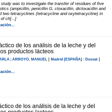
 study was to investigate the transfer of residues of five
tics (ampicillin, penicillin G, cloxacillin, dicloxacillin and
 two tetracyclines (tetracycline and oxytetracycline) in
of ch[...]
ación...
ctico de los análisis de la leche y del
 los productos lácteos
|
|
ARLA
;
ARROYO, MANUEL
Madrid [ESPAÑA] : Dossat
ación...
ctico de los análisis de la leche y del
 los productos lacteos