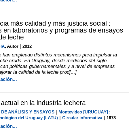
ia más calidad y más justicia social :
 en laboratorios y programas de ensayos
 de leche
|
IA
, Autor
2012
 han empleado distintos mecanismos para impulsar la
leche cruda. En Uruguay, desde mediados del siglo
ican políticas gubernamentales y a nivel de empresas
jorar la calidad de la leche prod[...]
ación...
actual en la industria lechera
|
DE ANÁLISIS Y ENSAYOS
Montevideo [URUGUAY] :
|
|
nológico del Uruguay (LATU)
Circular informativa
1973
ación...