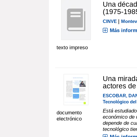
Una década
(1975-198
|
CINVE
Montev
Más inform
texto impreso
Una mirada
actores de
ESCOBAR, DA
Tecnológico de
Está estudiado 
documento
económico de u
electrónico
depende de cuá
tecnológico tien
Más inform