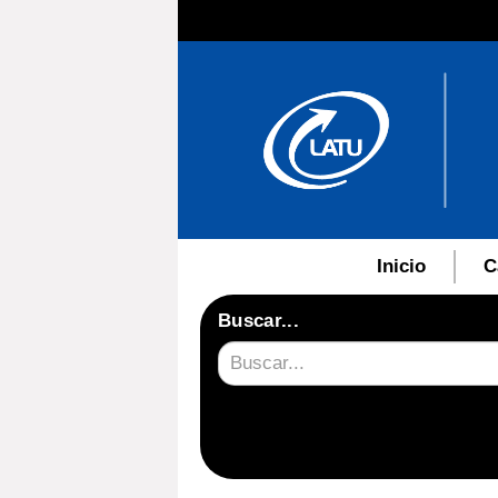
Inicio
C
Buscar...