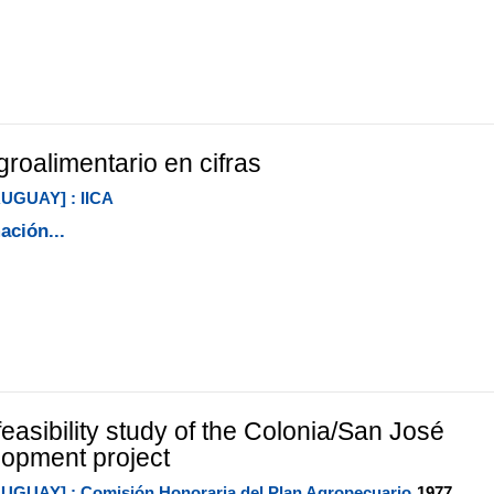
roalimentario en cifras
UGUAY] : IICA
ación...
easibility study of the Colonia/San José
lopment project
UGUAY] : Comisión Honoraria del Plan Agropecuario
1977