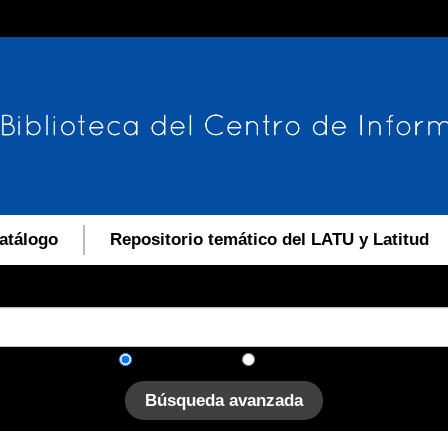
atálogo
Repositorio temático del LATU y Latitud
En el catálogo
En el sitio
Búsqueda avanzada