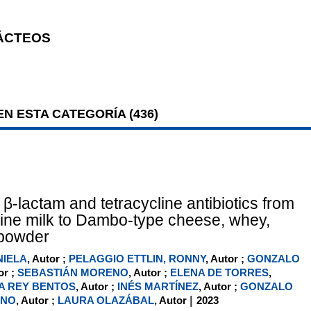
ÁCTEOS
N ESTA CATEGORÍA (
436
)
 β-lactam and tetracycline antibiotics from
ine milk to Dambo-type cheese, whey,
powder
NIELA
, Autor ;
PELAGGIO ETTLIN, RONNY
, Autor ;
GONZALO
or ;
SEBASTIÁN MORENO
, Autor ;
ELENA DE TORRES
,
A REY BENTOS
, Autor ;
INÉS MARTÍNEZ
, Autor ;
GONZALO
|
ANO
, Autor ;
LAURA OLAZÁBAL
, Autor
2023