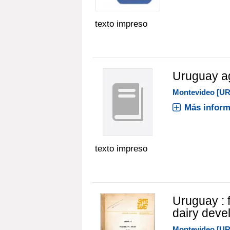
texto impreso
Uruguay ag
Montevideo [UR
Más inform
texto impreso
Uruguay : f
dairy deve
Montevideo [UR