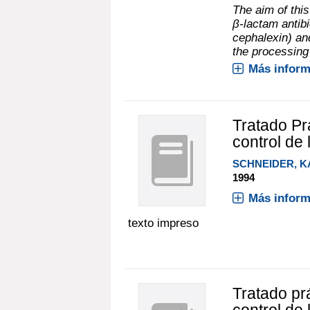
The aim of this
β-lactam antibio
cephalexin) and
the processing 
Más inform
Tratado Prá
control de
SCHNEIDER, K
1994
Más inform
texto impreso
Tratado prá
control de