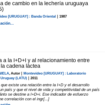
 de cambio en la lechería uruguaya
5)
|
ideo [URUGUAY] : Banda Oriental
1987
ación...
 a la I+D+I y al relacionamiento entre
 la cadena láctea
|
NIELA
, Autor
Montevideo [URUGUAY] : Laboratorio
|
l Uruguay (LATU)
2011
que existe una relación entre la I+D y el desarrollo
n país y que el nivel de vida y competitividad de un país
nto se destine a I+D+i. Ese indicador de esfuerzo
e correlación con el ingr[...]
ación...