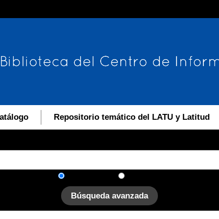
atálogo
Repositorio temático del LATU y Latitud
En el catálogo
En el sitio
Búsqueda avanzada