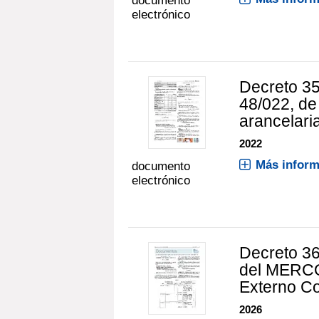
documento
electrónico
Decreto 35
48/022, de
arancelari
2022
Más inform
documento
electrónico
Decreto 3
del MERCO
Externo Co
2026