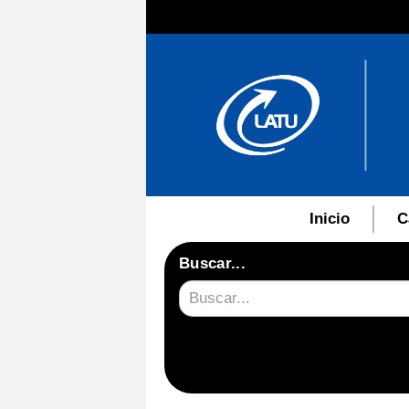
Inicio
C
Buscar...