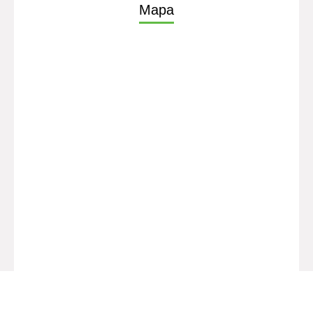
Mapa
Ver mis estadísticas
Soporte Bibliolatino.com