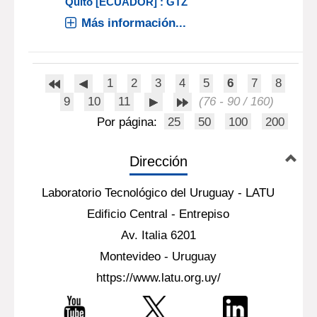
Quito [ECUADOR] : GTZ
Más información...
1
2
3
4
5
6
7
8
9
10
11
(76 - 90 / 160)
Por página:
25
50
100
200
Dirección
Laboratorio Tecnológico del Uruguay - LATU
Edificio Central - Entrepiso
Av. Italia 6201
Montevideo - Uruguay
https://www.latu.org.uy/