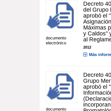
Decreto 4
del Grupo
aprobó el 
Asignación
Máximas pa
y Caldos" 
documento
al Reglame
electrónico
2012
Más inform
Decreto 4
Grupo Me
aprobó el
Informació
(Declaraci
incorpora
documento
Bromatológ