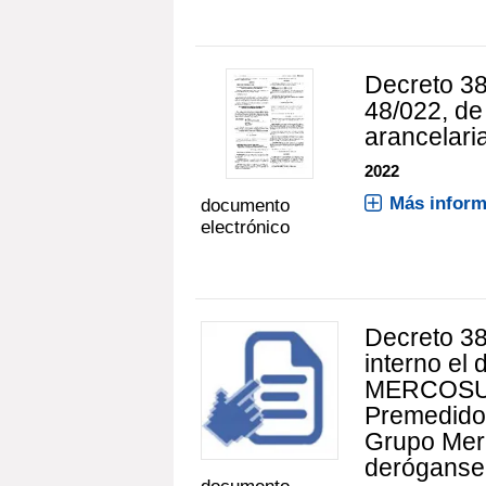
Decreto 38
48/022, de
arancelari
2022
Más inform
documento
electrónico
Decreto 38
interno el
MERCOSUR 
Premedidos
Grupo Me
deróganse 