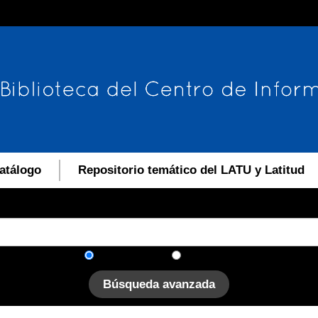
atálogo
Repositorio temático del LATU y Latitud
En el catálogo
En el sitio
Búsqueda avanzada