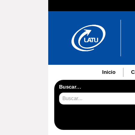
Inicio
C
Buscar...