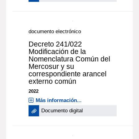
sobre el Vocabulario de
Términos de Metrología
Legal”. (3.297*R)
2020
Más información...
Documento digital
documento electrónico
Decreto 241/022
Modificación de la
Nomenclatura Común del
Mercosur y su
correspondiente arancel
externo común