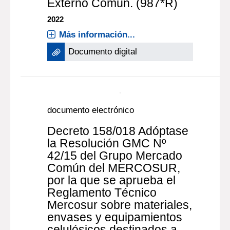
documento electrónico
Decreto 137/022
Modifícase la
Nomenclatura Común del
Mercosur y su
correspondiente Arancel
Externo Común. (987*R)
2022
Más información...
Documento digital
documento electrónico
Decreto 158/018 Adóptase
la Resolución GMC Nº