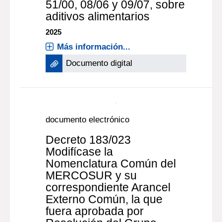
Incorporación al
ordenamiento jurídico
nacional la resolución
GMC 47/23, por la que se
aprobó la modificación de
las resoluciones GMC
50/97, 53/98, 54/98, 16/00,
51/00, 08/06 y 09/07, sobre
aditivos alimentarios
2025
Más información...
Documento digital
documento electrónico
Decreto 183/023