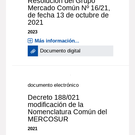
Modifícase la
Nomenclatura Común del
MERCOSUR y su
correspondiente Arancel
Externo Común, la que
fuera aprobada por
Resolución del Grupo
Mercado Común Nº 16/21,
de fecha 13 de octubre de
2021
2023
Más información...
Documento digital
documento electrónico