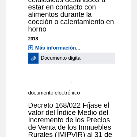
42/15 del Grupo Mercado
Común del MERCOSUR,
por la que se aprueba el
Reglamento Técnico
Mercosur sobre materiales,
envases y equipamientos
celulósicos destinados a
estar en contacto con
alimentos durante la
cocción o calentamiento en
horno
2018
Más información...
Documento digital