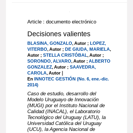
Más información...
En línea:
Documento digital
Article : documento electrónico
Decisiones valientes
BLASINA, GONZALO
, Autor ;
LOPEZ,
VITERBO
, Autor ;
DE GIUDA, MARIELA
,
Autor ;
STELLA CRISTÓBAL
, Autor ;
SORONDO, ALVARO
, Autor ;
ALBERTO
GONZALEZ
, Autor ;
SAAVEDRA,
|
CAROLA
, Autor
En
INNOTEC GESTIÓN (No. 6, ene.-dic.
2014)
Caso de estudio, desarrollo del