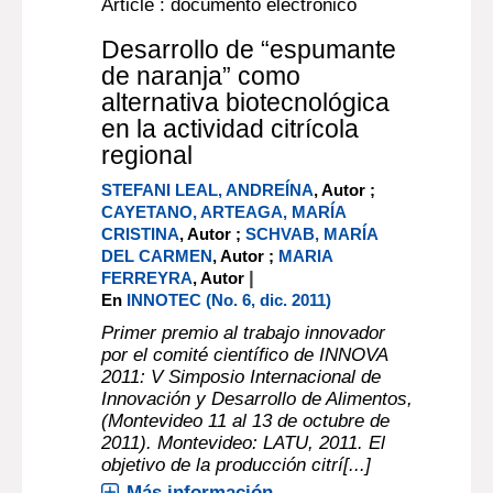
|
[URUGUAY] : PROCISUR
2000
Más información...
Article : documento electrónico
Desarrollo de “espumante
de naranja” como
alternativa biotecnológica
en la actividad citrícola
regional
STEFANI LEAL, ANDREÍNA
, Autor ;
CAYETANO, ARTEAGA, MARÍA
CRISTINA
, Autor ;
SCHVAB, MARÍA
DEL CARMEN
, Autor ;
MARIA
|
FERREYRA
, Autor
En
INNOTEC (No. 6, dic. 2011)
Primer premio al trabajo innovador