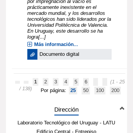
MARÍA JOSÉ CROSA
;
REPISO, LUIS
;
|
SILVERA, C.
;
HARISPE, R.
Montevideo [URUGUAY] : Laboratorio
|
Tecnológico del Uruguay (LATU)
2005
La tecnología de salado de quesos
por impregnación al vacío es
prácticamente inexistente en el
mercado mundial, y los desarrollos
tecnológicos han sido liderados por la
Universidad Politécnica de Valencia.
En Uruguay, este desarrollo se ha
logra[...]
Más información...
Documento digital
1
2
3
4
5
6
(1 - 25
/ 138)
Por página:
25
50
100
200