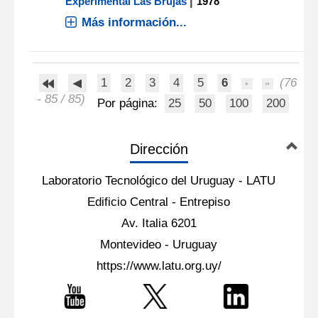
|
Experimental Las Brujas
1978
Más información...
1
2
3
4
5
6
(76
- 85 / 85)
Por página:
25
50
100
200
Dirección
Laboratorio Tecnológico del Uruguay - LATU
Edificio Central - Entrepiso
Av. Italia 6201
Montevideo - Uruguay
https://www.latu.org.uy/