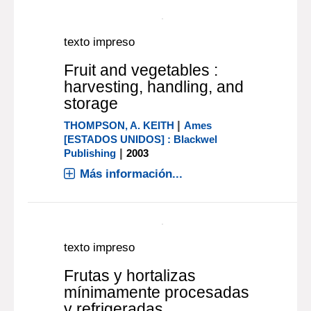
|
MAYNARD A.
Connecticut [U.S.A.] :
|
AVI
1961
Más información...
texto impreso
Fruit and vegetable
processing : improving
quality
|
JONGEN, WIM
, Autor
Boca Raton
|
[ESTADOS UNIDOS] : CRC Press
2002
Más información...
texto impreso