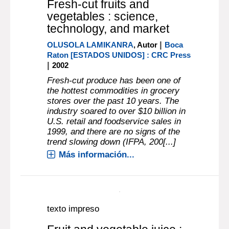
Freight container tariff 1-I
Specifications of standard
containers and loading
rules for fruits, fresh and
vegetables,fresh or green
(not cold-packed or
Frozen)
Chicago [ESTADOS UNIDOS] : Brandl H
R
1973
Más información...
documento electrónico
Fresh-cut fruits and
vegetables : science,
technology, and market