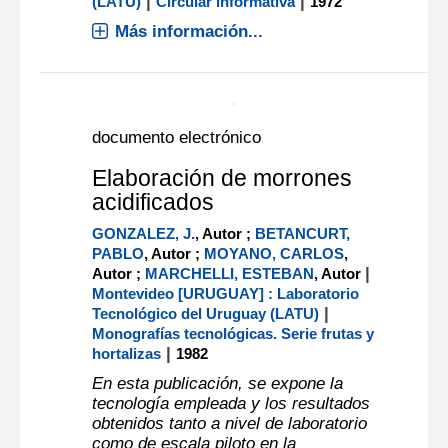
texto impreso
El empleo del anhidrido
sulfuroso en frutas y
hortalizas naturales e
industrializadas y la
reacción del amarronado
LABORATORIO DE ANÁLISIS Y
|
ENSAYOS
Montevideo [URUGUAY] :
Laboratorio Tecnológico del Uruguay
|
|
(LATU)
Circular informativa
1972
Más información...
documento electrónico
Elaboración de morrones