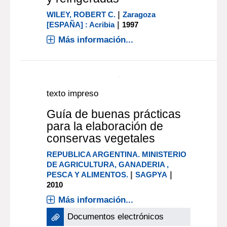
Fruit and vegetables :
harvesting, handling, and
storage
|
THOMPSON, A. KEITH
Ames
[ESTADOS UNIDOS] : Blackwel
|
Publishing
2003
Más información...
texto impreso
Frutas y hortalizas
mínimamente procesadas
y refrigeradas
|
WILEY, ROBERT C.
Zaragoza
|
[ESPAÑA] : Acribia
1997