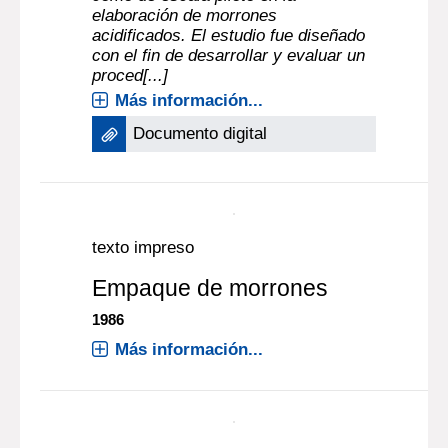
acidificados
GONZALEZ, J.
, Autor ;
BETANCURT,
PABLO
, Autor ;
MOYANO, CARLOS
,
|
Autor ;
MARCHELLI, ESTEBAN
, Autor
Montevideo [URUGUAY] : Laboratorio
|
Tecnológico del Uruguay (LATU)
Monografías tecnológicas. Serie frutas y
|
hortalizas
1982
En esta publicación, se expone la
tecnología empleada y los resultados
obtenidos tanto a nivel de laboratorio
como de escala piloto en la
elaboración de morrones
acidificados. El estudio fue diseñado
con el fin de desarrollar y evaluar un
proced[...]
Más información...
Documento digital