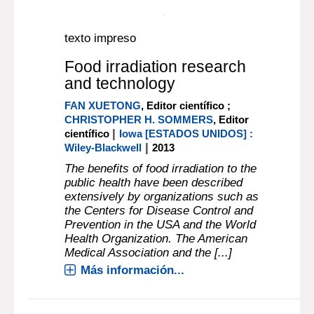
Tomate
|
KOCH BROTOS, L.
Montevideo
|
[URUGUAY] : MAP
1985
Más información...
texto impreso
Fe de Erratas - Decreto
924/975
Más información...
Documento digital
texto impreso