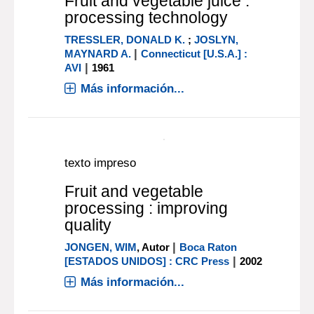
|
OLUSOLA LAMIKANRA
, Autor
Boca
Raton [ESTADOS UNIDOS] : CRC Press
|
2002
Fresh-cut produce has been one of
the hottest commodities in grocery
stores over the past 10 years. The
industry soared to over $10 billion in
U.S. retail and foodservice sales in
1999, and there are no signs of the
trend slowing down (IFPA, 200[...]
Más información...
texto impreso
Fruit and vegetable juice :
processing technology
TRESSLER, DONALD K.
;
JOSLYN,