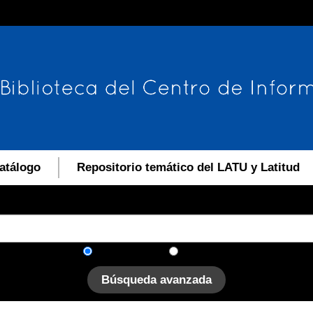
atálogo
Repositorio temático del LATU y Latitud
En el catálogo
En el sitio
Búsqueda avanzada