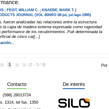
ormance.
|
US
;
FEIST, WILLIAM C.
;
KNAEBE, MARK T.
DUCTS JOURNAL (VOL 45NRO 08-jul, jul./ago.1995)
, fueron analizadas las relaciones entre la estructura
de la capa de madera externa expresada como rugosidad
 la performance de los recubrimientos .Fué determinada la
ficial de cinco cat[...]
ación...
1
(1 - 3 / 3)
Por
Contacto
De interés
(598) 26013724
ts. 1314, tel fax. 1350