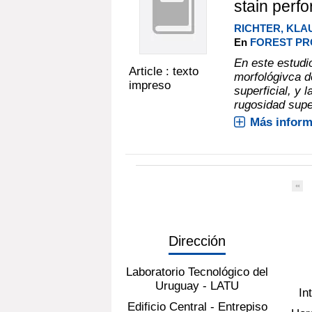
stain perf
RICHTER, KLA
En
FOREST PRO
En este estudio
Article : texto
morfológivca 
impreso
superficial, y
rugosidad super
Más inform
Dirección
Laboratorio Tecnológico del
Uruguay - LATU
In
Edificio Central - Entrepiso