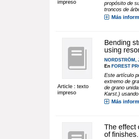
impreso
propósito de s
troncos de árbo
Más inform
Bending str
using reso
NORDSTRÖM, J
En
FOREST PRO
Este artículo p
extremo de gra
Article : texto
de grano unida
impreso
Karst.) usando 
Más inform
The effect
of finishe