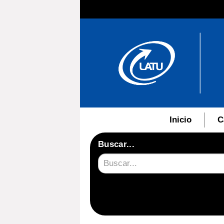
Inicio
C
Buscar...