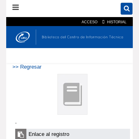
ACCESO
HISTORIAL
En el catálogo
En el sitio
Búsqueda avanzada
>> Regresar
.
Enlace al registro