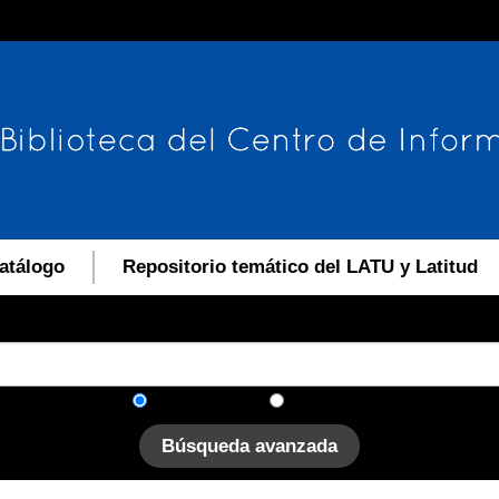
atálogo
Repositorio temático del LATU y Latitud
En el catálogo
En el sitio
Búsqueda avanzada