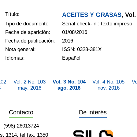
Título:
ACEITES Y GRASAS
, Vol
Tipo de documento:
Serial check-in : texto impreso
Fecha de aparición:
01/08/2016
Fecha de publicación:
2016
Nota general:
ISSN: 0328-381X
Idiomas:
Español
102
Vol. 2 No. 103
Vol. 3 No. 104
Vol. 4 No. 105
Vo
6
may. 2016
ago. 2016
nov. 2016
Contacto
De interés
(598) 26013724
ts. 1314, tel fax. 1350