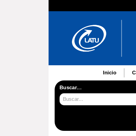
Inicio
C
Buscar...