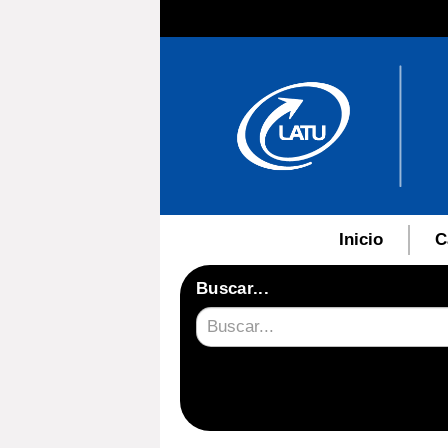
Inicio
C
Buscar...