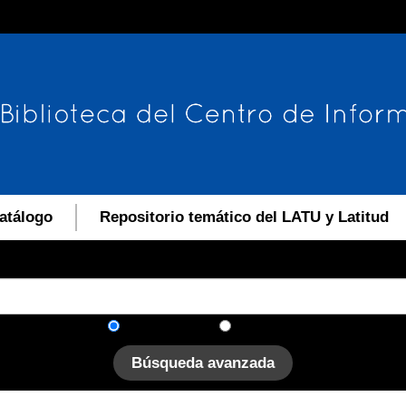
atálogo
Repositorio temático del LATU y Latitud
En el catálogo
En el sitio
Búsqueda avanzada