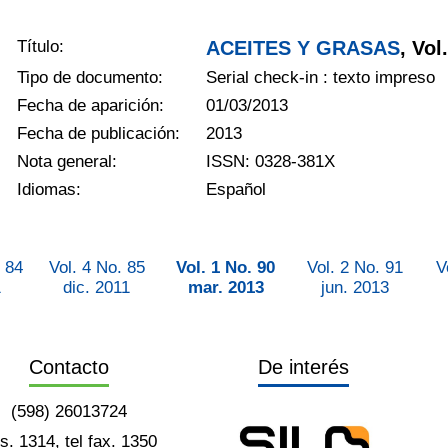
Título:
ACEITES Y GRASAS
, Vol
Tipo de documento:
Serial check-in : texto impreso
Fecha de aparición:
01/03/2013
Fecha de publicación:
2013
Nota general:
ISSN: 0328-381X
Idiomas:
Español
 84
Vol. 4 No. 85
Vol. 1 No. 90
Vol. 2 No. 91
V
1
dic. 2011
mar. 2013
jun. 2013
Contacto
De interés
(598) 26013724
ts. 1314, tel fax. 1350