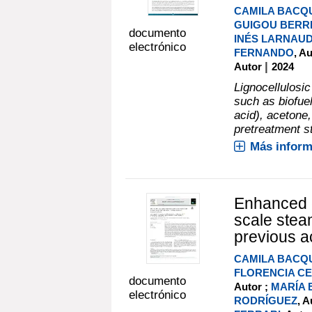
CAMILA BACQ
GUIGOU BERR
documento
INÉS LARNAUD
electrónico
FERNANDO
, A
|
Autor
2024
Lignocellulosi
such as biofuel
acid), acetone,
pretreatment ste
Más inform
Enhanced c
scale stea
previous a
CAMILA BACQ
FLORENCIA C
documento
Autor ;
MARÍA 
electrónico
RODRÍGUEZ
, A