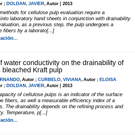
|
or ;
DOLDAN, JAVIER
, Autor
2013
 methods for cellulose pulp evaluation require a
into laboratory hand sheets in conjunction with drainability
evaluation, as a previous step, the pulp undergoes a
 fibers by a laborato[...]
ación...
f water conductivity on the drainability of
 bleached Kraft pulp
FERNANDO
, Autor ;
CURBELO, VIVIANA
, Autor ;
ELOISA
|
or ;
DOLDAN, JAVIER
, Autor
2013
pacity of cellulose pulps is an indicator of the surface
he fibers, as well a measurable efficiency index of a
s. The drainability depends on the refining process and
ty. Temperature, p[...]
ación...