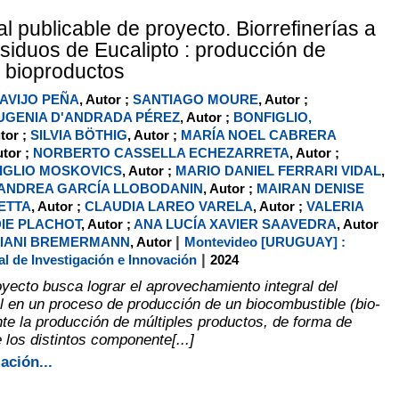
al publicable de proyecto. Biorrefinerías a
esiduos de Eucalipto : producción de
y bioproductos
AVIJO PEÑA
, Autor ;
SANTIAGO MOURE
, Autor ;
UGENIA D'ANDRADA PÉREZ
, Autor ;
BONFIGLIO,
utor ;
SILVIA BÖTHIG
, Autor ;
MARÍA NOEL CABRERA
utor ;
NORBERTO CASSELLA ECHEZARRETA
, Autor ;
IGLIO MOSKOVICS
, Autor ;
MARIO DANIEL FERRARI VIDAL
,
ANDREA GARCÍA LLOBODANIN
, Autor ;
MAIRAN DENISE
ETTA
, Autor ;
CLAUDIA LAREO VARELA
, Autor ;
VALERIA
IE PLACHOT
, Autor ;
ANA LUCÍA XAVIER SAAVEDRA
, Autor
|
RIANI BREMERMANN
, Autor
Montevideo [URUGUAY] :
|
l de Investigación e Innovación
2024
oyecto busca lograr el aprovechamiento integral del
al en un proceso de producción de un biocombustible (bio-
nte la producción de múltiples productos, de forma de
 los distintos componente[...]
ación...