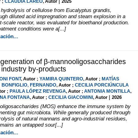
|
r ;
CLAUDIA LAREO
, Autor
2025
hydrolysis of cellulose from Eucalyptus grandis,
ough diluted acid impregnation and steam explosion in a
t-scale reactor, was evaluated for bioethanol production.
atment conditions were a[...]
ación...
generation of β-mannooligosaccharides
t industry by-products
ONI FONT
, Autor ;
YAMIRA QUINTERO
, Autor ;
MATÍAS
;
BONFIGLIO, FERNANDO
, Autor ;
CECILIA PORCIÚNCULA
tor ;
PAULA LÓPEZ REVENGA
, Autor ;
ANTONIA MONTILLA
,
|
NA FONTANA
, Autor ;
CECILIA GIACOMINI
, Autor
2026
ooligosaccharides (MOS) enhance the immune system by
rmenting gut microbiota. While generally produced through
olysis of natural mannans and agro-industrial residues,
emains an untapped sour[...]
ación...