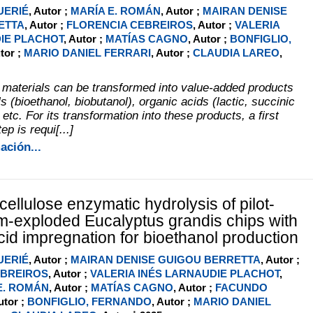
UERIÉ
, Autor ;
MARÍA E. ROMÁN
, Autor ;
MAIRAN DENISE
ETTA
, Autor ;
FLORENCIA CEBREIROS
, Autor ;
VALERIA
IE PLACHOT
, Autor ;
MATÍAS CAGNO
, Autor ;
BONFIGLIO,
utor ;
MARIO DANIEL FERRARI
, Autor ;
CLAUDIA LAREO
,
c materials can be transformed into value-added products
s (bioethanol, biobutanol), organic acids (lactic, succinic
 etc. For its transformation into these products, a first
p is requi[...]
ación...
ellulose enzymatic hydrolysis of pilot-
m-exploded Eucalyptus grandis chips with
cid impregnation for bioethanol production
UERIÉ
, Autor ;
MAIRAN DENISE GUIGOU BERRETTA
, Autor ;
EBREIROS
, Autor ;
VALERIA INÉS LARNAUDIE PLACHOT
,
E. ROMÁN
, Autor ;
MATÍAS CAGNO
, Autor ;
FACUNDO
utor ;
BONFIGLIO, FERNANDO
, Autor ;
MARIO DANIEL