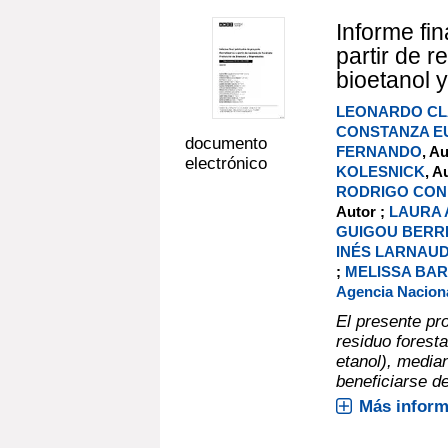
Informe fin
partir de r
bioetanol 
LEONARDO CL
CONSTANZA E
documento
FERNANDO
, A
electrónico
KOLESNICK
, A
RODRIGO CON
Autor ;
LAURA 
GUIGOU BERR
INÉS LARNAUD
;
MELISSA BA
Agencia Naciona
El presente pr
residuo forest
etanol), media
beneficiarse de
Más inform