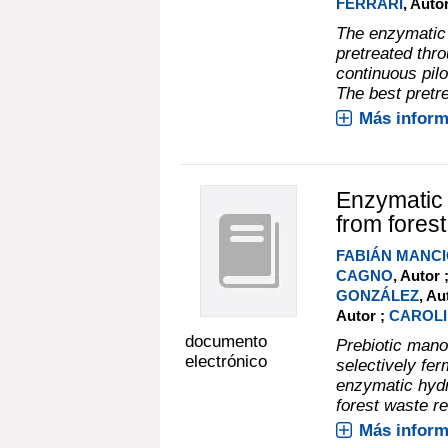
FERRARI
, Auto
The enzymatic 
pretreated thr
continuous pilo
The best pretre
Más inform
Enzymatic 
from fores
FABIÁN MANCI
CAGNO
, Autor 
GONZÁLEZ
, Au
Autor ;
CAROLI
documento
Prebiotic man
electrónico
selectively fe
enzymatic hydr
forest waste r
Más inform