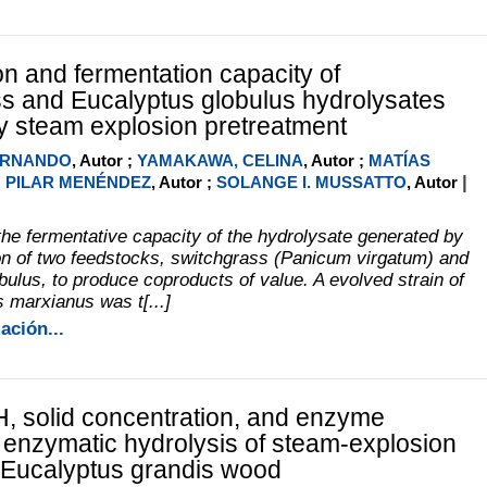
n and fermentation capacity of
s and Eucalyptus globulus hydrolysates
y steam explosion pretreatment
FERNANDO
, Autor ;
YAMAKAWA, CELINA
, Autor ;
MATÍAS
|
;
PILAR MENÉNDEZ
, Autor ;
SOLANGE I. MUSSATTO
, Autor
 the fermentative capacity of the hydrolysate generated by
n of two feedstocks, switchgrass (Panicum virgatum) and
bulus, to produce coproducts of value. A evolved strain of
marxianus was t[...]
ación...
PH, solid concentration, and enzyme
enzymatic hydrolysis of steam-explosion
 Eucalyptus grandis wood