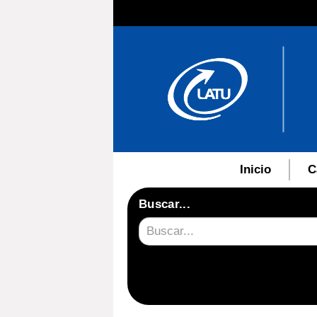
Inicio
C
Buscar...