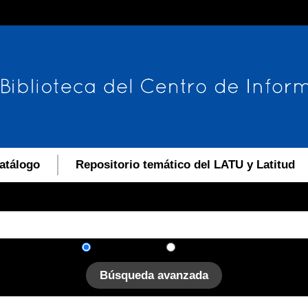
atálogo
Repositorio temático del LATU y Latitud
En el catálogo
En el sitio
Búsqueda avanzada