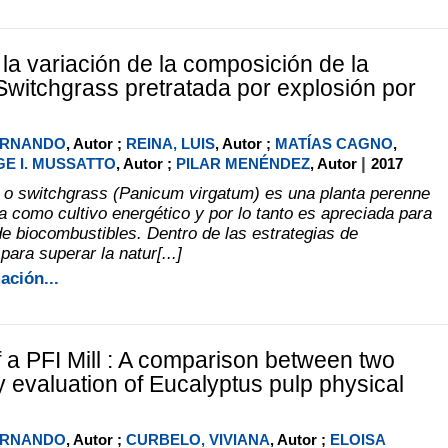
 la variación de la composición de la
 Switchgrass pretratada por explosión por
FERNANDO
, Autor ;
REINA, LUIS
, Autor ;
MATÍAS CAGNO
,
|
E I. MUSSATTO
, Autor ;
PILAR MENÉNDEZ
, Autor
2017
la o switchgrass (Panicum virgatum) es una planta perenne
a como cultivo energético y por lo tanto es apreciada para
de biocombustibles. Dentro de las estrategias de
para superar la natur[...]
ación...
f a PFI Mill : A comparison between two
y evaluation of Eucalyptus pulp physical
FERNANDO
, Autor ;
CURBELO, VIVIANA
, Autor ;
ELOISA