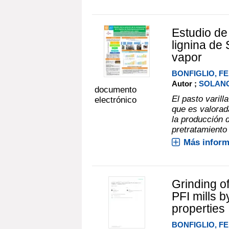
Estudio de
lignina de
vapor
BONFIGLIO, 
Autor ;
SOLANG
documento
El pasto varil
electrónico
que es valorad
la producción 
pretratamiento 
Más inform
Grinding o
PFI mills b
properties
BONFIGLIO, 