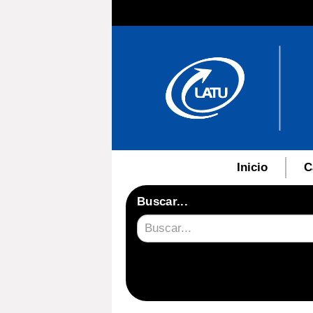
Inicio
C
Buscar...