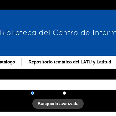
atálogo
Repositorio temático del LATU y Latitud
En el catálogo
En el sitio
Búsqueda avanzada