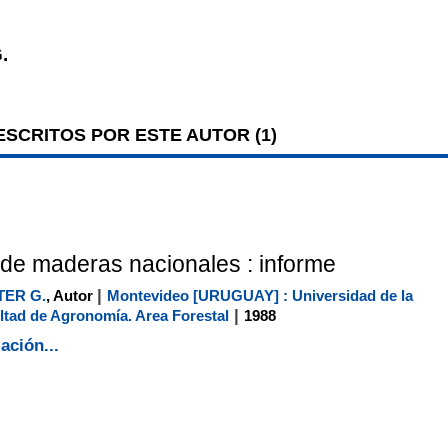
.
SCRITOS POR ESTE AUTOR (
1
)
n de maderas nacionales : informe
|
ER G.
, Autor
Montevideo [URUGUAY] : Universidad de la
|
ltad de Agronomía. Area Forestal
1988
ación...