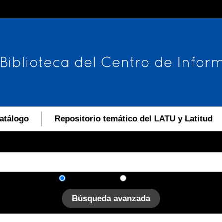
atálogo
Repositorio temático del LATU y Latitud
En el catálogo
En el sitio
Búsqueda avanzada