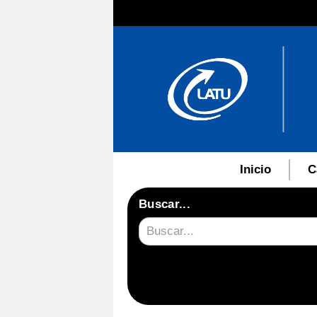
Inicio
C
Buscar...