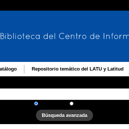
atálogo
Repositorio temático del LATU y Latitud
En el catálogo
En el sitio
Búsqueda avanzada