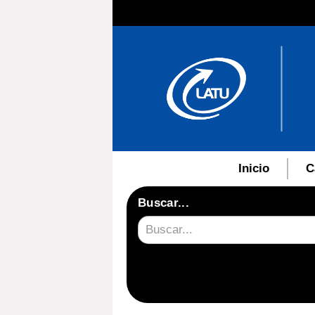
Inicio
C
Buscar...