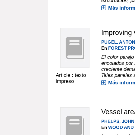
exportación, pa
Más inform
Improving v
PUGEL, ANTON
En
FOREST PRO
El color parej
encolados por 
creciente dema
Article : texto
Tales paneles 
impreso
Más inform
Vessel are
PHELPS, JOHN 
En
WOOD AND F