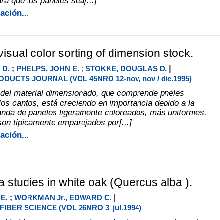
ra que los paneles sea[...]
ación...
isual color sorting of dimension stock.
|
 D.
;
PHELPS, JOHN E.
;
STOKKE, DOUGLAS D.
DUCTS JOURNAL (VOL 45NRO 12-nov, nov / dic.1995)
o del material dimensionado, que comprende pneles
los cantos, está creciendo en importancia debido a la
nda de paneles ligeramente coloreados, más uniformes.
son tipicamente emparejados por[...]
ación...
a studies in white oak (Quercus alba ).
|
E.
;
WORKMAN Jr., EDWARD C.
IBER SCIENCE (VOL 26NRO 3, jul.1994)