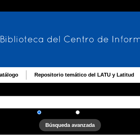
atálogo
Repositorio temático del LATU y Latitud
En el catálogo
En el sitio
Búsqueda avanzada