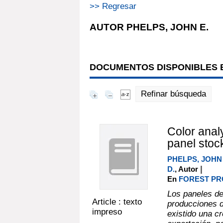
>> Regresar
AUTOR PHELPS, JOHN E.
DOCUMENTOS DISPONIBLES E
Refinar búsqueda
Color analy
panel stoc
PHELPS, JOHN 
|
D.
, Autor
En
FOREST PRO
Los paneles de
Article : texto
producciones d
impreso
existido una c