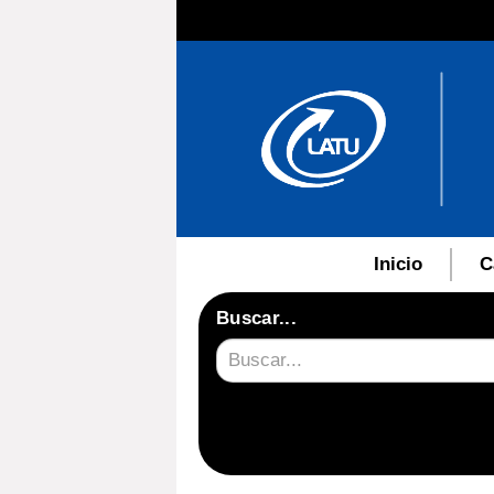
Inicio
C
Buscar...